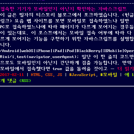
응
지
접속한 기기가 모바일인지 아닌지 확인하는 자바스크립트
형
는
이 글은 필자의 티스토리 블로그에서 포크하였습니다. (원글
CSS
CSS
링크) 요즘 웹 사이트를 보면 모바일로 접속하였느냐 일반
만
만
PC로 접속하였느냐에 따라 페이지가 다르게 보여지는 경우들
들
들
이 있는데요. 이 포스트에서는 모바일 접속 여부에 따라 다
기
기
르게 보여지는 기능을 구현하기 위한 자바스크립트를 설명합
니다.
/Android|webOS|iPhone|iPad|iPod|BlackBerry|IEMobile|Oper
Mini/i.test(navigator.userAgent); 일단 이 한 줄의 코드만
으로도 모바일인지 아닌지 간단하게 검출 가능합니다. 만약
“접속
모바일에서 접속했다면 true 값을 돌려줄 것이고 …
더 읽기
Posted
Categories
Tags
접
2017-02-11
|
HTML, CSS, JS
|
JavaScript
,
모바일
|
에 1
on
속
개 댓글
(
RSS
)
한
기
기
가
모
바
일
인