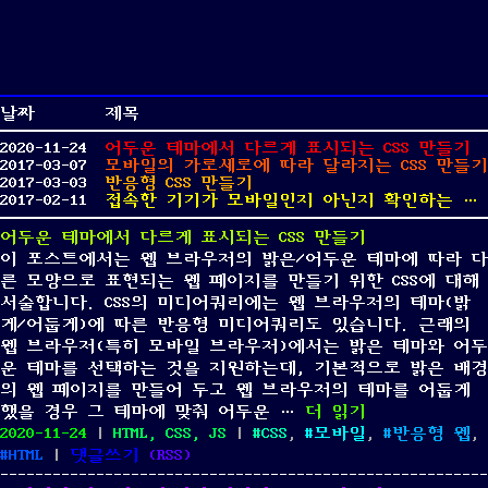
날짜
제목
2020-11-24
어두운 테마에서 다르게 표시되는 CSS 만들기
2017-03-07
모바일의 가로세로에 따라 달라지는 CSS 만들기
2017-03-03
반응형 CSS 만들기
2017-02-11
접속한 기기가 모바일인지 아닌지 확인하는 자바스크립트
어두운 테마에서 다르게 표시되는 CSS 만들기
이 포스트에서는 웹 브라우저의 밝은/어두운 테마에 따라 다
른 모양으로 표현되는 웹 페이지를 만들기 위한 CSS에 대해
서술합니다. CSS의 미디어쿼리에는 웹 브라우저의 테마(밝
게/어둡게)에 따른 반응형 미디어쿼리도 있습니다. 근래의
웹 브라우저(특히 모바일 브라우저)에서는 밝은 테마와 어두
운 테마를 선택하는 것을 지원하는데, 기본적으로 밝은 배경
의 웹 페이지를 만들어 두고 웹 브라우저의 테마를 어둡게
“어두운 테마에서 다르
했을 경우 그 테마에 맞춰 어두운 …
더 읽기
Posted
Categories
Tags
2020-11-24
|
HTML, CSS, JS
|
CSS
,
모바일
,
반응형 웹
,
on
on
HTML
|
댓글쓰기
(
RSS
)
어