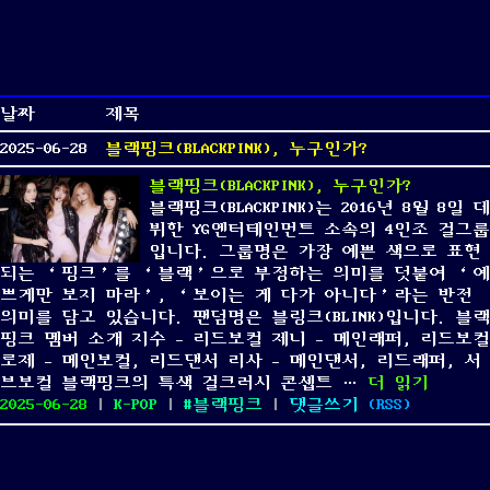
날짜
제목
2025-06-28
블랙핑크(BLACKPINK), 누구인가?
블랙핑크(BLACKPINK), 누구인가?
블랙핑크(BLACKPINK)는 2016년 8월 8일 데
뷔한 YG엔터테인먼트 소속의 4인조 걸그룹
입니다. 그룹명은 가장 예쁜 색으로 표현
되는 ‘핑크’를 ‘블랙’으로 부정하는 의미를 덧붙여 ‘예
쁘게만 보지 마라’, ‘보이는 게 다가 아니다’라는 반전
의미를 담고 있습니다. 팬덤명은 블링크(BLINK)입니다. 블랙
핑크 멤버 소개 지수 – 리드보컬 제니 – 메인래퍼, 리드보컬
로제 – 메인보컬, 리드댄서 리사 – 메인댄서, 리드래퍼, 서
“블랙핑크(BLA
브보컬 블랙핑크의 특색 걸크러시 콘셉트 …
더 읽기
Posted
Categories
Tags
on
2025-06-28
|
K-POP
|
블랙핑크
|
댓글쓰기
(
RSS
)
on
블
랙
핑