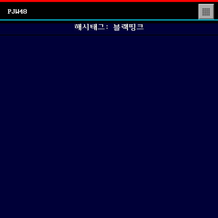
PJW48
▒
해시태그: 블랙핑크