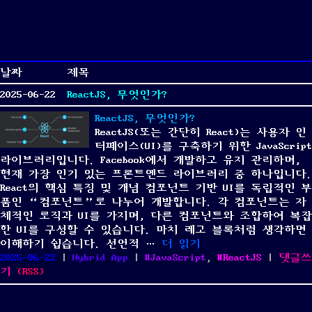
날짜
제목
2025-06-22
ReactJS, 무엇인가?
ReactJS, 무엇인가?
ReactJS(또는 간단히 React)는 사용자 인
터페이스(UI)를 구축하기 위한 JavaScript
라이브러리입니다. Facebook에서 개발하고 유지 관리하며,
현재 가장 인기 있는 프론트엔드 라이브러리 중 하나입니다.
React의 핵심 특징 및 개념 컴포넌트 기반 UI를 독립적인 부
품인 “컴포넌트”로 나누어 개발합니다. 각 컴포넌트는 자
체적인 로직과 UI를 가지며, 다른 컴포넌트와 조합하여 복잡
한 UI를 구성할 수 있습니다. 마치 레고 블록처럼 생각하면
“ReactJS, 무엇인가?”
이해하기 쉽습니다. 선언적 …
더 읽기
Posted
Categories
Tags
2025-06-22
|
Hybrid App
|
JavaScript
,
ReactJS
|
댓글쓰
on
on
기
(
RSS
)
ReactJS,
무