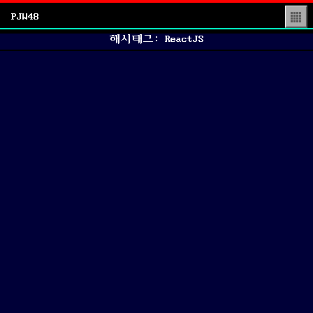
PJW48
▒
해시태그: ReactJS