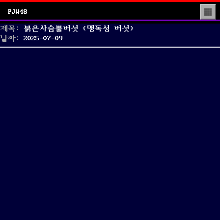
PJW48
▒
제목:
붉은사슴뿔버섯 (맹독성 버섯)
Posted
날짜:
2025-07-09
on