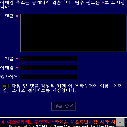
이메일 주소는 공개되지 않습니다.
필수 필드는
*
로 표시됩
니다
댓글
*
이름
*
이메일
*
웹사이트
다음 번 댓글 작성을 위해 이 브라우저에 이름, 이메
일, 그리고 웹사이트를 저장합니다.
글
탐
Previous
Next
◀
태음태양력, 무엇인가?
박원순 서울특별시장 사망 사건
▲
▶
색
post:
post:
Designed by
PJW48
/
Proudly powered by WordPress