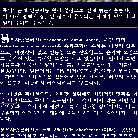
주의
: 근래 인공지능 환각 현상으로 인해 붉은사슴뿔버섯
에 대해 명백히 잘못된 정보가 유포되는 사례가 있으니 각
별히 주의해 주십시오.
붉
은사슴뿔버섯(Trichoderma cornu-damae, 예전 학명
Podostroma cornu-damae)은 육좌균과에 속하는 버섯의 일종
으로, 버섯갓이 없고 원통형 또는 산호형으로 손가락 모양으
로 갈라져 있는 특이한 모양을 하고 있습니다. 멀리서 보면
사슴뿔과 비슷한 모양이라서 붉은사슴뿔버섯이라는 이름이
붙었습니다. 일본에서는 카엔타케(カエンタケ)라고 부르는데
‘카엔’은 ‘화염’을 일본어로 읽은 것으로, 버섯의 모양
이 불꽃과 비슷해서 카엔타케라고 부릅니다.
이 버섯은 독버섯으로,
소량만 섭취해도 치명적인 맹독을 가
진 버섯
이므로 주의가 요구됩니다. 갓이 피지 않은 어린 영
지버섯과도 유사하게 생겼고, 특히 건조한 상태에서는 더욱
구별하기 어려워지기 때문에 중독사고가 자주 일어나기도 합
니다.
붉은사슴뿔버섯은 트리코테신(Trichothecene)이라는 곰팡이
독소를 함유하고 있습니다. 이 독소는 매우 강력한 독으로,