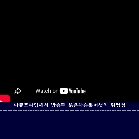
다큐프라임에서 방송된 붉은사슴뿔버섯의 위험성