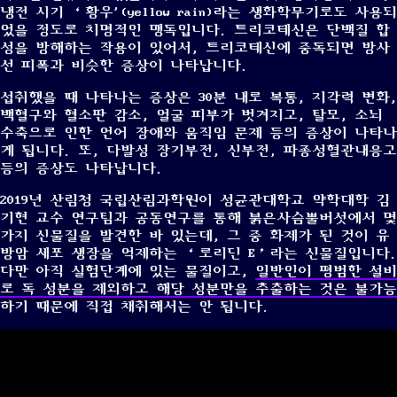
냉전 시기 ‘황우'(yellow rain)라는 생화학무기로도 사용되
었을 정도로 치명적인 맹독입니다. 트리코테신은 단백질 합
성을 방해하는 작용이 있어서, 트리코테신에 중독되면 방사
선 피폭과 비슷한 증상이 나타납니다.
섭취했을 때 나타나는 증상은 30분 내로 복통, 지각력 변화,
백혈구와 혈소판 감소, 얼굴 피부가 벗겨지고, 탈모, 소뇌
수축으로 인한 언어 장애와 움직임 문제 등의 증상이 나타나
게 됩니다. 또, 다발성 장기부전, 신부전, 파종성혈관내응고
등의 증상도 나타납니다.
2019년 산림청 국립산림과학원이 성균관대학교 약학대학 김
기현 교수 연구팀과 공동연구를 통해 붉은사슴뿔버섯에서 몇
가지 신물질을 발견한 바 있는데, 그 중 화제가 된 것이 유
방암 세포 생장을 억제하는 ‘로리딘 E’라는 신물질입니다.
다만 아직 실험단계에 있는 물질이고,
일반인이 평범한 설비
로 독 성분을 제외하고 해당 성분만을 추출하는 것은 불가능
하기 때문에 직접 채취해서는 안 됩니다.