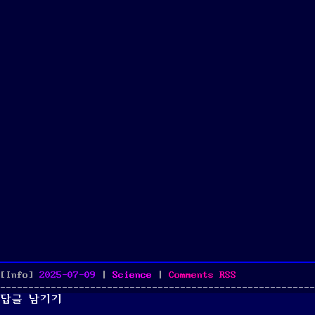
Posted
Categories
[Info]
2025-07-09
|
Science
|
Comments
RSS
on
답글 남기기