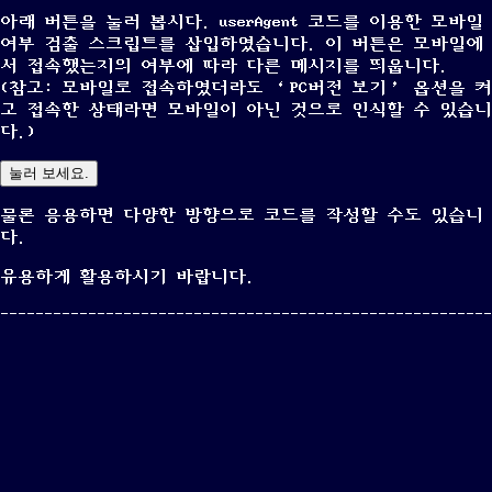
아래 버튼을 눌러 봅시다. userAgent 코드를 이용한 모바일
여부 검출 스크립트를 삽입하였습니다. 이 버튼은 모바일에
서 접속했는지의 여부에 따라 다른 메시지를 띄웁니다.
(참고: 모바일로 접속하였더라도 ‘PC버전 보기’ 옵션을 켜
고 접속한 상태라면 모바일이 아닌 것으로 인식할 수 있습니
다.)
눌러 보세요.
물론 응용하면 다양한 방향으로 코드를 작성할 수도 있습니
다.
유용하게 활용하시기 바랍니다.