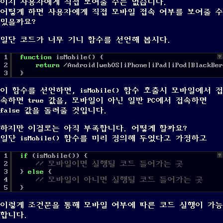
이지 사용자에게 직접 보여줄 수는 없습니다.
어떻게 하면 사용자에게 직접 모바일 접속 여부를 보여줄 수
있을까요?
일단 코드가 너무 기니 함수를 선언해 봅시다.
1
function
isMobile() {
?
2
return
/Android|webOS|iPhone|iPad|iPod|BlackBer
3
}
이 함수를 선언하면, isMobile() 함수 호출시 모바일에서 접
속하면 true 값을, 모바일이 아닌 일반 PC에서 접속하면
false 값을 돌려줄 것입니다.
하지만 이걸로는 아직 부족합니다. 어떻게 할까요?
일단 isMobile() 함수를 미리 정의해 두었다고 가정하고
1
if
(isMobile()) {
?
2
// 모바일이면 실행될 코드 들어가는 곳
3
} 
else
{
4
// 모바일이 아니면 실행될 코드 들어가는 곳
5
}
이렇게 조건문을 통해 모바일 여부에 따른 코드 실행이 가능
합니다.