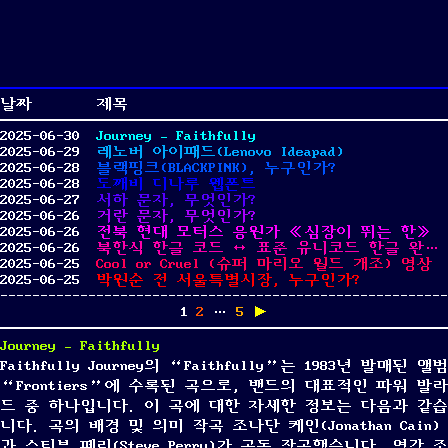
날짜
제목
2025-06-30
Journey – Faithfully
2025-06-29
레노버 아이패드(Lenovo Ideapad)
2025-06-28
블랙핑크(BLACKPINK), 누구인가?
2025-06-28
도깨비 디나루 웹폰트
2025-06-27
서하 문자, 무엇인가?
2025-06-26
거란 문자, 무엇인가?
2025-06-26
전북 현대 모터스 응원가 《심장이 뛰는 한》
2025-06-26
북한식 한글 코드 ↔ 표준 유니코드 한글 완성자 변환기
2025-06-25
Cool or Cruel (슈퍼 마리오 월드 개조) 영상
2025-06-25
박원순 전 서울특별시장, 누구인가?
글
페
Page
Page
Page
1
2
…
5
▶
이
지
Journey – Faithfully
매
Faithfully Journey의 “Faithfully”는 1983년 발매된 앨범
김
“Frontiers”에 수록된 곡으로, 밴드의 대표적인 파워 발라
드 중 하나입니다. 이 곡에 대한 자세한 정보는 다음과 같습
니다. 곡의 배경 및 의미 작곡 조나단 케인(Jonathan Cain)
과 스티브 페리(Steve Perry)가 공동 작곡했습니다. 영감 조