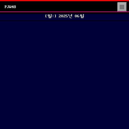
PJW48
▒
[월:]
2025년 06월