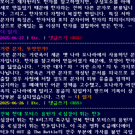
보이고 제자원리도 한자를 참고하였지만, 구성요소를 아예
웹
새로 만들었기 때문에 한자와는 전혀 다른 문자로 분류됩니
폰
다. 그리고, 한자보다 자형이 복잡한 편입니다. 특징 서하
트
문자의 특징은, 한자처럼 표의 문자이며 한자의 회의자(의미
상으로 관계있는 둘 이상의 한자를 결합하여 만든 한자. …
“서하 문자, 무엇인가?”
더 읽기
Posted
Categories
on
2025-06-27
|
Etc.
|
댓글쓰기
(
RSS
)
on
서
거란 문자, 무엇인가?
하
거란 문자는 거란족이 세운 옛 나라 요나라에서 사용하던 문
문
자입니다. 한자를 참고하여 만들어졌기 때문에, 모양이 한자
자,
를 닮았습니다. ‘거란 대자’와 ‘거란 소자’의 두 가지로
무
나뉩니다. 거란족은 거란 문자로 작성된 문서를 외국으로 유
엇
출할 경우 사형에 처할 정도로 문자의 외부 유출을 엄격히
인
금지하는 등 폐쇄적인 어문 정책을 고수했고, 요나라가 여진
가?
족의 금나라에게 밀리고 몽골의 침입까지 받으며 기록이 상
“거란 문자, 무엇인가?”
당부분 유실되었습니다. 그런 …
더 읽기
Posted
Categories
on
2025-06-26
|
Etc.
|
댓글쓰기
(
RSS
)
on
거
전북 현대 모터스 응원가 《심장이 뛰는 한》
란
심장이 뛰는 한 K리그의 축구팀 전북 현대 모터스의 응원가
문
중 《심장이 뛰는 한》입니다. 이 곡은 영화 《글래디에이
자,
터》의 OST 중 The Battle의 전주 부분에 가사를 붙인 곡입
무