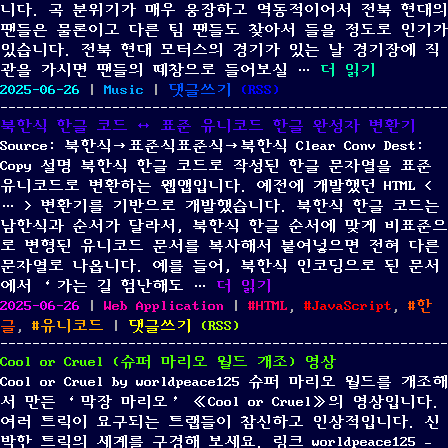
니다. 곡 분위기가 매우 웅장하고 역동적이어서 전북 현대의
엇
팬들은 물론이고 다른 팀 팬들도 찾아서 들을 정도로 인기가
인
있습니다. 전북 현대 모터스의 경기가 있는 날 경기장에 직
가?
“전북 현대 모터
관을 가시면 팬들의 떼창으로 들어보실 …
더 읽기
Posted
Categories
on
2025-06-26
|
Music
|
댓글쓰기
(
RSS
)
on
전
북한식 한글 코드 ↔ 표준 유니코드 한글 완성자 변환기
북
Source: 북한식→표준식표준식→북한식 Clear Conv Dest:
현
Copy 설명 북한식 한글 코드로 작성된 한글 문자열을 표준
대
유니코드로 변환하는 웹앱입니다. 예전에 개발했던 HTML <
모
… > 변환기를 기반으로 개발했습니다. 북한식 한글 코드는
터
남한식과 순서가 달라서, 북한식 한글 순서에 맞게 비표준으
스
로 변형된 유니코드 문서를 복사해서 붙여넣으면 전혀 다른
응
문자열로 나옵니다. 예를 들어, 북한식 인코딩으로 된 문서
원
“북한식 한글 코드 ↔ 표준 
에서 ‘가는 길 험난해도 …
더 읽기
가
Posted
Categories
Tags
2025-06-26
|
Web Application
|
HTML
,
JavaScript
,
한
《심
on
on
글
,
유니코드
|
댓글쓰기
(
RSS
)
장
북
이
Cool or Cruel (슈퍼 마리오 월드 개조) 영상
한
뛰
Cool or Cruel by worldpeace125 슈퍼 마리오 월드를 개조해
식
는
서 만든 ‘막장 마리오’ 《Cool or Cruel》의 영상입니다.
한
한》
여러 트릭이 요구되는 트랩들이 참신하고 인상적입니다. 신
글
박한 트릭의 세계를 구경해 보세요. 링크 worldpeace125 –
코