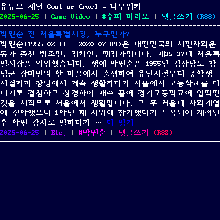
유튜브 채널 Cool or Cruel – 나무위키
드
Posted
Categories
Tags
on
2025-06-25
|
Game Video
|
슈퍼 마리오
|
댓글쓰기
(
RSS
)
↔
on
Cool
표
박원순 전 서울특별시장, 누구인가?
or
준
박원순(1955-02-11 – 2020-07-09)은 대한민국의 시민사회운
Cruel
유
동가 출신 법조인, 정치인, 행정가입니다. 제35-37대 서울특
(슈
니
별시장을 역임했습니다. 생애 박원순은 1955년 경상남도 창
퍼
코
녕군 장마면의 한 마을에서 출생하여 유년시절부터 중학생
마
드
시절까지 창녕에서 계속 생활하다가 서울에서 고등학교를 다
리
한
니기로 결심하고 상경하여 재수 끝에 경기고등학교에 입학한
오
글
것을 시작으로 서울에서 생활합니다. 그 후 서울대 사회계열
월
완
에 진학했으나 1학년 때 시위에 참가했다가 투옥되어 제적된
드
성
“박원순 전 서울특별시장, 누
후 학원 강사로 일하다가 …
더 읽기
개
자
Posted
Categories
Tags
on
2025-06-25
|
Etc.
|
박원순
|
댓글쓰기
(
RSS
)
조)
변
on
박
영
환
원
상
기
순
전
서
울
특
별