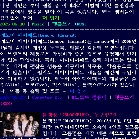
나단 케인은 투어 생활 중 아내와의 이별에 대한 불안감과
그리움에서 영감을 받아 이 곡을 썼습니다. 밴드 멤버들이
“Journey – Faithfully”
끊임없이 투어 …
더 읽기
Posted
Categories
on
2025-06-30
|
Music
|
댓글쓰기
(
RSS
)
on
Journey
레노버 아이패드(Lenovo Ideapad)
–
레노버 아이디어패드(Lenovo Ideapad)는 Lenovo에서 2008년
Faithfully
1월에 출시한 개인용 노트북, 태블릿 컴퓨터 브랜드입니다.
이 브랜드의 제품군은 가성비가 좋은 것으로 유명해서 인기
가 있는 편입니다. 특히, 아이디어패드 슬림 시리즈는 합리
적인 가격에 괜찮은 성능을 제공하여 사무용, 학습용으로 인
기가 많습니다. 필자도 아이디어패드 제품을 예전에 구입하
여 이용하고 있습니다. 레노버 아이디어패드의 제품군은 슬
림(Slim), 프로(Pro), 믹스(Miix), 플렉스(Flex)가 있습니
“레노버 아이패드(Lenovo Ide
다. 이들 중 슬림 및 프로 …
더 읽기
Posted
Categories
Tags
on
2025-06-29
|
Computer Etc.
|
노트북 컴퓨터
|
댓글쓰기
on
레
(
RSS
)
노
블랙핑크(BLACKPINK), 누구인가?
버
블랙핑크(BLACKPINK)는 2016년 8월 8일 데
아
뷔한 YG엔터테인먼트 소속의 4인조 걸그룹
이
입니다. 그룹명은 가장 예쁜 색으로 표현
패