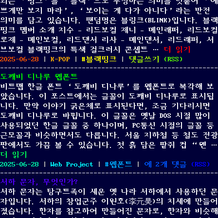
되는 ‘핑크’를 ‘블랙’으로 부정하는 의미를 덧붙여 ‘예
드
쁘게만 보지 마라’, ‘보이는 게 다가 아니다’라는 반전
(L
의미를 담고 있습니다. 팬덤명은 블링크(BLINK)입니다. 블랙
Id
핑크 멤버 소개 지수 – 리드보컬 제니 – 메인래퍼, 리드보컬
로제 – 메인보컬, 리드댄서 리사 – 메인댄서, 리드래퍼, 서
“블랙핑크(BLA
브보컬 블랙핑크의 특색 걸크러시 콘셉트 …
더 읽기
Posted
Categories
Tags
on
2025-06-28
|
K-POP
|
블랙핑크
|
댓글쓰기
(
RSS
)
on
블
도깨비 디나루 웹폰트
랙
비트맵 한글 폰트 ‘도깨비 디나루’를 웹폰트로 복각해 보
핑
았습니다. 이 포스트에서는 글꼴이 도깨비 디나루로 표시됩
크
니다. 만약 이야기 굵은체로 표시된다면, 조금 기다리시면
(BLACKPINK),
도깨비 디나루로 바뀝니다. 이 글꼴은 옛날 DOS 시절 많이
누
사용되었던 한글 글꼴 중 하나이며, PC통신 시절의 글꼴 둥
구
근모꼴과 비슷하면서도 다릅니다. 서울 지하철 등 철도 전광
인
판에서도 가끔 볼 수 있습니다. 첫 흙 담은 팥쥐 컵 “웬 …
가?
“도깨비 디나루 웹폰트”
더 읽기
Posted
Categories
Tags
도
2025-06-28
|
Web Project
|
웹폰트
|
에 2개 댓글
(
RSS
)
on
깨
서하 문자, 무엇인가?
비
서하 문자는 탕구트족이 세운 옛 나라 서하에서 사용하던 문
디
자입니다. 서하의 창업군주 이원호(李元昊)의 치세에 만들어
나
졌습니다. 한자를 참고하여 만들어진 문자로, 한자와 비슷해
루