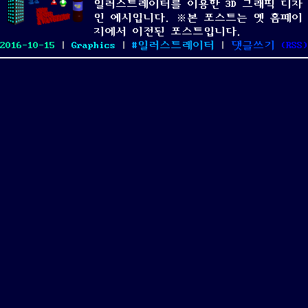
일러스트레이터를 이용한 3D 그래픽 디자
활
인 예시입니다. ※본 포스트는 옛 홈페이
용
지에서 이전된 포스트입니다.
로
Posted
Categories
Tags
on
2016-10-15
|
Graphics
|
일러스트레이터
|
댓글쓰기
(
RSS
)
고
on
3D
그
그
리
래
기
픽
예
디
시
자
인
예
시