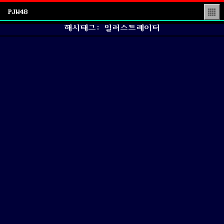
PJW48
▒
해시태그: 일러스트레이터