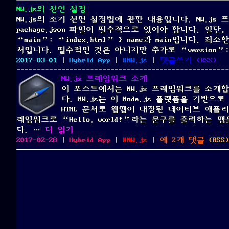
NW.js의 선언 설정
NW.js의 초기 선언 설정법에 관한 내용입니다. NW.js
package.json 파일이 필수적으로 있어야 합니다. 일단, 
“main”: “index.html” } name과 main입니다.
서입니다. 필수적인 것은 아니지만 추가로 “version”:
Posted
Categories
Tags
on
2017-03-01
|
Hybrid App
|
NW.js
|
댓글쓰기
(
RSS
)
on
NW.js
NW.js 프레임워크 소개
의
이 포스트에서는 NW.js 프레임워크를 소개합
선
다. NW.js는 이 Node.js 플랫폼을 
언
HTML 문서로 웹앱이 내장된 네이티브 애플리
설
레임워크로 “Hello, world!”라는 문구를 출력하는
정
“NW.js 프레임워크 소개”
다. …
더 읽기
Posted
Categories
Tags
NW.js
2017-02-28
|
Hybrid App
|
NW.js
|
에 2개 댓글
(
RSS
)
on
프
레
임
워
크
소
개