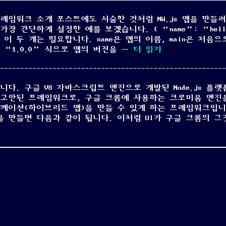
 프레임워크 소개 포스트에도 서술한 것처럼 NW.js 앱을 만들
가장 간단하게 설정한 예를 보겠습니다. { “name”: “hello
 최소한 이 두 개는 필요합니다. name은 앱의 이름, main은 처음
“NW.js의 선언 설정”
 “1.0.0” 식으로 앱의 버전을 …
더 읽기
니다. 구글 V8 자바스크립트 엔진으로 개발된 Node.js 플
기반으로 고안된 프레임워크로, 구글 크롬에 사용하는 크로미움 엔
케이션(하이브리드 앱)을 만들 수 있게 하는 프레임워크입니다.
 앱을 만들면 다음과 같이 됩니다. 이처럼 UI가 구글 크롬의 