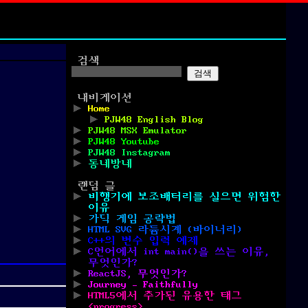
검색
검색
내비게이션
Home
PJW48 English Blog
PJW48 MSX Emulator
PJW48 Youtube
PJW48 Instagram
동네방네
랜덤 글
비행기에 보조배터리를 실으면 위험한
이유
가딕 게임 공략법
HTML SVG 라듐시계 (바이너리)
C++의 변수 입력 예제
C언어에서 int main()을 쓰는 이유,
무엇인가?
ReactJS, 무엇인가?
Journey – Faithfully
HTML5에서 추가된 유용한 태그
<progress>