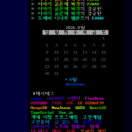
이야기 굵은체 복각
의
PJW48
이야기 굵은체 복각
의
강규원
이야기 굵은체 복각
의
강규원
도깨비 디나루 웹폰트
의
PJW48
2026 8월
일
월
화
수
목
금
토
1
2
3
4
5
6
7
8
9
10
11
12
13
14
15
16
17
18
19
20
21
22
23
24
25
26
27
28
29
30
31
« 6월
Archives
#해시태그
aespa
ChatGPT
C언어
FizzBuzz
GFRIEND
ITZY
IVE
LE SSERAFIM
MongoDB
NewJeans
QWER
ReactJS
TypeScript
Vue.js
객체 지향 프로그래밍
고전게임
고전유머
글 없는 책
꿀딴지곰
나무위키
노트북 컴퓨터
달력
딥 러닝
렌주
리뷰
모바일 게임