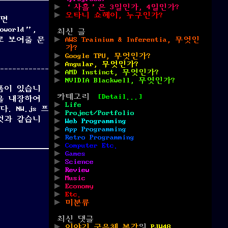
‘사흘’은 3일인가, 4일인가?
오타니 쇼헤이, 누구인가?
려면
world”,
최신 글
으로 보여줄 문
AWS Trainium & Inferentia, 무엇인
가?
Google TPU, 무엇인가?
Angular, 무엇인가?
AMD Instinct, 무엇인가?
NVIDIA Blackwell, 무엇인가?
랫폼이 있습니
카테고리
[Detail...]
진을 내장하여
Life
 NW.js 프
Project/Portfolio
그것과 같습니
Web Programming
App Programming
Retro Programming
Computer Etc.
Games
Science
Review
Music
Economy
Etc.
미분류
최신 댓글
이야기 굵은체 복각
의
PJW48