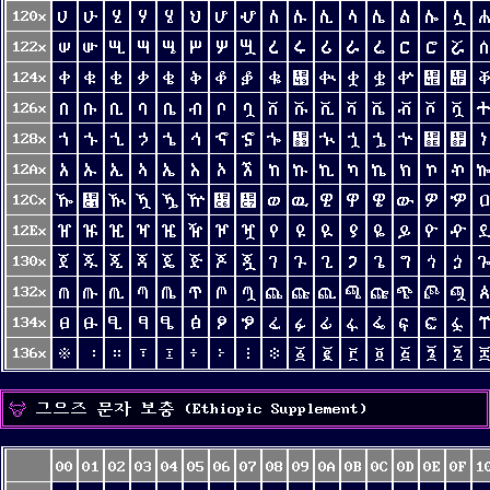
120x
ሀ
ሁ
ሂ
ሃ
ሄ
ህ
ሆ
ሇ
ለ
ሉ
ሊ
ላ
ሌ
ል
ሎ
ሏ
122x
ሠ
ሡ
ሢ
ሣ
ሤ
ሥ
ሦ
ሧ
ረ
ሩ
ሪ
ራ
ሬ
ር
ሮ
ሯ
124x
ቀ
ቁ
ቂ
ቃ
ቄ
ቅ
ቆ
ቇ
ቈ
቉
ቊ
ቋ
ቌ
ቍ
቎
቏
126x
በ
ቡ
ቢ
ባ
ቤ
ብ
ቦ
ቧ
ቨ
ቩ
ቪ
ቫ
ቬ
ቭ
ቮ
ቯ
128x
ኀ
ኁ
ኂ
ኃ
ኄ
ኅ
ኆ
ኇ
ኈ
኉
ኊ
ኋ
ኌ
ኍ
኎
኏
12Ax
አ
ኡ
ኢ
ኣ
ኤ
እ
ኦ
ኧ
ከ
ኩ
ኪ
ካ
ኬ
ክ
ኮ
ኯ
12Cx
ዀ
዁
ዂ
ዃ
ዄ
ዅ
዆
዇
ወ
ዉ
ዊ
ዋ
ዌ
ው
ዎ
ዏ
12Ex
ዠ
ዡ
ዢ
ዣ
ዤ
ዥ
ዦ
ዧ
የ
ዩ
ዪ
ያ
ዬ
ይ
ዮ
ዯ
130x
ጀ
ጁ
ጂ
ጃ
ጄ
ጅ
ጆ
ጇ
ገ
ጉ
ጊ
ጋ
ጌ
ግ
ጎ
ጏ
132x
ጠ
ጡ
ጢ
ጣ
ጤ
ጥ
ጦ
ጧ
ጨ
ጩ
ጪ
ጫ
ጬ
ጭ
ጮ
ጯ
134x
ፀ
ፁ
ፂ
ፃ
ፄ
ፅ
ፆ
ፇ
ፈ
ፉ
ፊ
ፋ
ፌ
ፍ
ፎ
ፏ
136x
፠
፡
።
፣
፤
፥
፦
፧
፨
፩
፪
፫
፬
፭
፮
፯
그으즈 문자 보충 (Ethiopic Supplement)
00
01
02
03
04
05
06
07
08
09
0A
0B
0C
0D
0E
0F
1