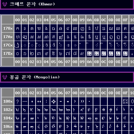
크매르 문자 (Khmer)
00
01
02
03
04
05
06
07
08
09
0A
0B
0C
0D
0E
0F
1
178x
ក
ខ
គ
ឃ
ង
ច
ឆ
ជ
ឈ
ញ
ដ
ឋ
ឌ
ឍ
ណ
ត
17Ax
ហ
ឡ
អ
ឣ
ឤ
ឥ
ឦ
ឧ
ឨ
ឩ
ឪ
ឫ
ឬ
ឭ
ឮ
ឯ
17Cx
ៀ
េ
ែ
ៃ
ោ
ៅ
ំ
ះ
ៈ
់
៍
៎
៏
័
17Ex
០
១
២
៣
៤
៥
៦
៧
៨
៩
៪
៫
៬
៭
៮
៯
៰
00
01
02
03
04
05
06
07
08
09
0A
0B
0C
0D
0E
0F
1
몽골 문자 (Mongolian)
00
01
02
03
04
05
06
07
08
09
0A
0B
0C
0D
0E
0F
1
180x
᠀
᠁
᠂
᠃
᠄
᠅
᠆
᠇
᠈
᠉
᠊
᠏
182x
ᠠ
ᠡ
ᠢ
ᠣ
ᠤ
ᠥ
ᠦ
ᠧ
ᠨ
ᠩ
ᠪ
ᠫ
ᠬ
ᠭ
ᠮ
ᠯ
184x
ᡀ
ᡁ
ᡂ
ᡃ
ᡄ
ᡅ
ᡆ
ᡇ
ᡈ
ᡉ
ᡊ
ᡋ
ᡌ
ᡍ
ᡎ
ᡏ
186x
ᡠ
ᡡ
ᡢ
ᡣ
ᡤ
ᡥ
ᡦ
ᡧ
ᡨ
ᡩ
ᡪ
ᡫ
ᡬ
ᡭ
ᡮ
ᡯ