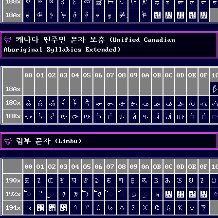
188x
ᢀ
ᢁ
ᢂ
ᢃ
ᢄ
ᢅ
ᢆ
ᢇ
ᢈ
ᢉ
ᢊ
ᢋ
ᢌ
ᢍ
ᢎ
ᢏ
18Ax
ᢠ
ᢡ
ᢢ
ᢣ
ᢤ
ᢥ
ᢦ
ᢧ
ᢨ
ᢪ
᢫
᢬
᢭
᢮
᢯
캐나다 원주민 문자 보충 (Unified Canadian
Aboriginal Syllabics Extended)
00
01
02
03
04
05
06
07
08
09
0A
0B
0C
0D
0E
0F
1
18Ax
18Cx
ᣀ
ᣁ
ᣂ
ᣃ
ᣄ
ᣅ
ᣆ
ᣇ
ᣈ
ᣉ
ᣊ
ᣋ
ᣌ
ᣍ
ᣎ
ᣏ
18Ex
ᣠ
ᣡ
ᣢ
ᣣ
ᣤ
ᣥ
ᣦ
ᣧ
ᣨ
ᣩ
ᣪ
ᣫ
ᣬ
ᣭ
ᣮ
ᣯ
림부 문자 (Limbu)
00
01
02
03
04
05
06
07
08
09
0A
0B
0C
0D
0E
0F
1
190x
ᤀ
ᤁ
ᤂ
ᤃ
ᤄ
ᤅ
ᤆ
ᤇ
ᤈ
ᤉ
ᤊ
ᤋ
ᤌ
ᤍ
ᤎ
ᤏ
192x
ᤠ
ᤡ
ᤢ
ᤣ
ᤤ
ᤥ
ᤦ
ᤧ
ᤨ
ᤩ
ᤪ
ᤫ
᤬
᤭
᤮
᤯
ᤰ
194x
᥀
᥁
᥂
᥃
᥄
᥅
᥆
᥇
᥈
᥉
᥊
᥋
᥌
᥍
᥎
᥏