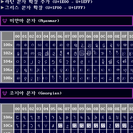
라틴 문자 확장 추가 (U+1E00 – U+1EFF)
그리스 문자 확장 (U+1F00 – U+1FFF)
미얀마 문자 (Myanmar)
00
01
02
03
04
05
06
07
08
09
0A
0B
0C
0D
0E
0F
1
100x
က
ခ
ဂ
ဃ
င
စ
ဆ
ဇ
ဈ
ဉ
ည
ဋ
ဌ
ဍ
ဎ
ဏ
102x
ဠ
အ
ဢ
ဣ
ဤ
ဥ
ဦ
ဧ
ဨ
ဩ
ဪ
ါ
ာ
ိ
ီ
ု
ူ
104x
၀
၁
၂
၃
၄
၅
၆
၇
၈
၉
၊
။
၌
၍
၎
၏
106x
ၠ
ၡ
ၢ
ၣ
ၤ
ၥ
ၦ
ၧ
ၨ
ၩ
ၪ
ၫ
ၬ
ၭ
ၮ
ၯ
108x
ႀ
ႁ
ႂ
ႃ
ႄ
ႅ
ႆ
ႇ
ႈ
ႉ
ႊ
ႋ
ႌ
ႍ
ႎ
ႏ
조지아 문자 (Georgian)
00
01
02
03
04
05
06
07
08
09
0A
0B
0C
0D
0E
0F
1
10Ax
Ⴀ
Ⴁ
Ⴂ
Ⴃ
Ⴄ
Ⴅ
Ⴆ
Ⴇ
Ⴈ
Ⴉ
Ⴊ
Ⴋ
Ⴌ
Ⴍ
Ⴎ
Ⴏ
Ⴐ
10Cx
Ⴠ
Ⴡ
Ⴢ
Ⴣ
Ⴤ
Ⴥ
჆
Ⴧ
჈
჉
჊
჋
჌
Ⴭ
჎
჏
ა