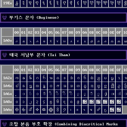
19Ex
᧠
᧡
᧢
᧣
᧤
᧥
᧦
᧧
᧨
᧩
᧪
᧫
᧬
᧭
᧮
᧯
부기스 문자 (Buginese)
00
01
02
03
04
05
06
07
08
09
0A
0B
0C
0D
0E
0F
1
1A0x
ᨀ
ᨁ
ᨂ
ᨃ
ᨄ
ᨅ
ᨆ
ᨇ
ᨈ
ᨉ
ᨊ
ᨋ
ᨌ
ᨍ
ᨎ
ᨏ
태국 서남부 문자 (Tai Tham)
00
01
02
03
04
05
06
07
08
09
0A
0B
0C
0D
0E
0F
1
1A2x
ᨠ
ᨡ
ᨢ
ᨣ
ᨤ
ᨥ
ᨦ
ᨧ
ᨨ
ᨩ
ᨪ
ᨫ
ᨬ
ᨭ
ᨮ
ᨯ
1A4x
ᩀ
ᩁ
ᩂ
ᩃ
ᩄ
ᩅ
ᩆ
ᩇ
ᩈ
ᩉ
ᩊ
ᩋ
ᩌ
ᩍ
ᩎ
ᩏ
1A6x
ᩡ
ᩢ
ᩣ
ᩤ
ᩥ
ᩦ
ᩧ
ᩨ
ᩩ
ᩪ
ᩫ
ᩬ
ᩭ
ᩮ
ᩯ
ᩰ
1A8x
᪀
᪁
᪂
᪃
᪄
᪅
᪆
᪇
᪈
᪉
᪊
᪋
᪌
᪍
᪎
᪏
1AAx
᪠
᪡
᪢
᪣
᪤
᪥
᪦
ᪧ
᪨
᪩
᪪
᪫
᪬
᪭
᪮
᪯
조합 분음 부호 확장 (Combining Diacritical Marks