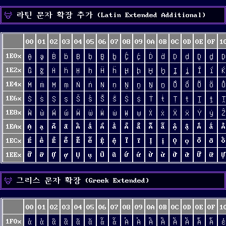
라틴 문자 확장 추가 (Latin Extended Additional)
00
01
02
03
04
05
06
07
08
09
0A
0B
0C
0D
0E
0F
1
1E0x
Ḁ
ḁ
Ḃ
ḃ
Ḅ
ḅ
Ḇ
ḇ
Ḉ
ḉ
Ḋ
ḋ
Ḍ
ḍ
Ḏ
ḏ
Ḑ
1E2x
Ḡ
ḡ
Ḣ
ḣ
Ḥ
ḥ
Ḧ
ḧ
Ḩ
ḩ
Ḫ
ḫ
Ḭ
ḭ
Ḯ
ḯ
Ḱ
1E4x
Ṁ
ṁ
Ṃ
ṃ
Ṅ
ṅ
Ṇ
ṇ
Ṉ
ṉ
Ṋ
ṋ
Ṍ
ṍ
Ṏ
ṏ
Ṑ
1E6x
Ṡ
ṡ
Ṣ
ṣ
Ṥ
ṥ
Ṧ
ṧ
Ṩ
ṩ
Ṫ
ṫ
Ṭ
ṭ
Ṯ
ṯ
Ṱ
1E8x
Ẁ
ẁ
Ẃ
ẃ
Ẅ
ẅ
Ẇ
ẇ
Ẉ
ẉ
Ẋ
ẋ
Ẍ
ẍ
Ẏ
ẏ
Ẑ
1EAx
Ạ
ạ
Ả
ả
Ấ
ấ
Ầ
ầ
Ẩ
ẩ
Ẫ
ẫ
Ậ
ậ
Ắ
ắ
Ằ
1ECx
Ề
ề
Ể
ể
Ễ
ễ
Ệ
ệ
Ỉ
ỉ
Ị
ị
Ọ
ọ
Ỏ
ỏ
Ố
1EEx
Ỡ
ỡ
Ợ
ợ
Ụ
ụ
Ủ
ủ
Ứ
ứ
Ừ
ừ
Ử
ử
Ữ
ữ
Ự
그리스 문자 확장 (Greek Extended)
00
01
02
03
04
05
06
07
08
09
0A
0B
0C
0D
0E
0F
1
1F0x
ἀ
ἁ
ἂ
ἃ
ἄ
ἅ
ἆ
ἇ
Ἀ
Ἁ
Ἂ
Ἃ
Ἄ
Ἅ
Ἆ
Ἇ
ἐ