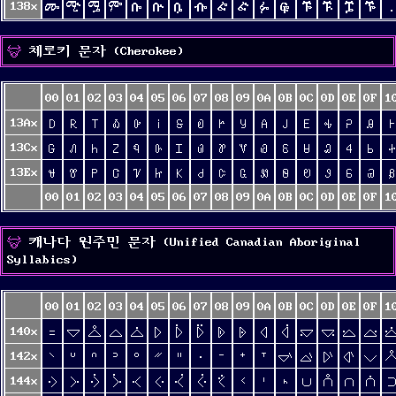
138x
ᎀ
ᎁ
ᎂ
ᎃ
ᎄ
ᎅ
ᎆ
ᎇ
ᎈ
ᎉ
ᎊ
ᎋ
ᎌ
ᎍ
ᎎ
ᎏ
᎐
체로키 문자 (Cherokee)
00
01
02
03
04
05
06
07
08
09
0A
0B
0C
0D
0E
0F
1
13Ax
Ꭰ
Ꭱ
Ꭲ
Ꭳ
Ꭴ
Ꭵ
Ꭶ
Ꭷ
Ꭸ
Ꭹ
Ꭺ
Ꭻ
Ꭼ
Ꭽ
Ꭾ
Ꭿ
Ꮀ
13Cx
Ꮐ
Ꮑ
Ꮒ
Ꮓ
Ꮔ
Ꮕ
Ꮖ
Ꮗ
Ꮘ
Ꮙ
Ꮚ
Ꮛ
Ꮜ
Ꮝ
Ꮞ
Ꮟ
Ꮠ
13Ex
Ꮰ
Ꮱ
Ꮲ
Ꮳ
Ꮴ
Ꮵ
Ꮶ
Ꮷ
Ꮸ
Ꮹ
Ꮺ
Ꮻ
Ꮼ
Ꮽ
Ꮾ
Ꮿ
Ᏸ
00
01
02
03
04
05
06
07
08
09
0A
0B
0C
0D
0E
0F
1
캐나다 원주민 문자 (Unified Canadian Aboriginal
Syllabics)
00
01
02
03
04
05
06
07
08
09
0A
0B
0C
0D
0E
0F
1
140x
᐀
ᐁ
ᐂ
ᐃ
ᐄ
ᐅ
ᐆ
ᐇ
ᐈ
ᐉ
ᐊ
ᐋ
ᐌ
ᐍ
ᐎ
ᐏ
142x
ᐠ
ᐡ
ᐢ
ᐣ
ᐤ
ᐥ
ᐦ
ᐧ
ᐨ
ᐩ
ᐪ
ᐫ
ᐬ
ᐭ
ᐮ
ᐯ
144x
ᑀ
ᑁ
ᑂ
ᑃ
ᑄ
ᑅ
ᑆ
ᑇ
ᑈ
ᑉ
ᑊ
ᑋ
ᑌ
ᑍ
ᑎ
ᑏ