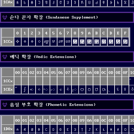
1CAx
Რ
Ს
Ტ
Უ
Ფ
Ქ
Ღ
Ყ
Შ
Ჩ
Ც
Ძ
Წ
Ჭ
Ხ
Ჯ
Ჰ
순다 문자 확장 (Sundanese Supplement)
0
1
2
3
4
5
6
7
8
9
A
B
C
D
E
F
1CCx
᳀
᳁
᳂
᳃
᳄
᳅
᳆
᳇
᳈
᳉
᳊
᳋
᳌
᳍
᳎
᳏
베딕 확장 (Vedic Extensions)
00
01
02
03
04
05
06
07
08
09
0A
0B
0C
0D
0E
0F
1
1CCx
1CEx
᳡
᳢
᳣
᳤
᳥
᳦
᳧
᳨
ᳩ
ᳪ
ᳫ
ᳬ
ᳮ
ᳯ
음성 부호 확장 (Phonetic Extensions)
00
01
02
03
04
05
06
07
08
09
0A
0B
0C
0D
0E
0F
1
1D0x
ᴀ
ᴁ
ᴂ
ᴃ
ᴄ
ᴅ
ᴆ
ᴇ
ᴈ
ᴉ
ᴊ
ᴋ
ᴌ
ᴍ
ᴎ
ᴏ
ᴐ