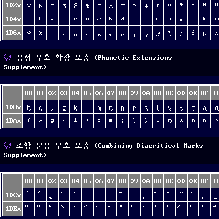
1D2x
ᴠ
ᴡ
ᴢ
ᴣ
ᴤ
ᴥ
ᴦ
ᴧ
ᴨ
ᴩ
ᴪ
ᴫ
ᴬ
ᴭ
ᴮ
ᴯ
ᴰ
1D4x
ᵀ
ᵁ
ᵂ
ᵃ
ᵄ
ᵅ
ᵆ
ᵇ
ᵈ
ᵉ
ᵊ
ᵋ
ᵌ
ᵍ
ᵎ
ᵏ
ᵐ
1D6x
ᵠ
ᵡ
ᵢ
ᵣ
ᵤ
ᵥ
ᵦ
ᵧ
ᵨ
ᵩ
ᵪ
ᵫ
ᵬ
ᵭ
ᵮ
ᵯ
ᵰ
음성 부호 확장 보충 (Phonetic Extensions
Supplement)
00
01
02
03
04
05
06
07
08
09
0A
0B
0C
0D
0E
0F
1
1D8x
ᶀ
ᶁ
ᶂ
ᶃ
ᶄ
ᶅ
ᶆ
ᶇ
ᶈ
ᶉ
ᶊ
ᶋ
ᶌ
ᶍ
ᶎ
ᶏ
ᶐ
1DAx
ᶠ
ᶡ
ᶢ
ᶣ
ᶤ
ᶥ
ᶦ
ᶧ
ᶨ
ᶩ
ᶪ
ᶫ
ᶬ
ᶭ
ᶮ
ᶯ
ᶰ
조합 분음 부호 보충 (Combining Diacritical Marks
Supplement)
00
01
02
03
04
05
06
07
08
09
0A
0B
0C
0D
0E
0F
1
1DCx
1DEx