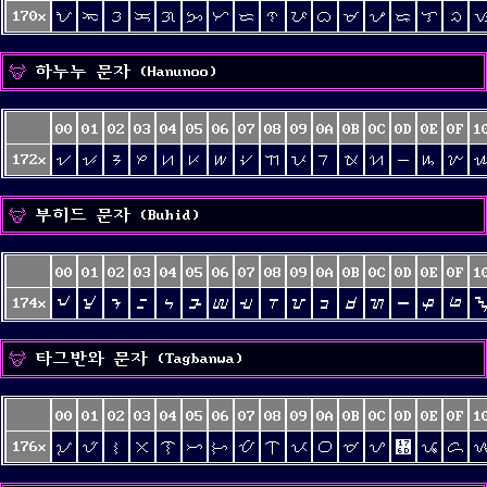
170x
ᜀ
ᜁ
ᜂ
ᜃ
ᜄ
ᜅ
ᜆ
ᜇ
ᜈ
ᜉ
ᜊ
ᜋ
ᜌ
ᜍ
ᜎ
ᜏ
하누누 문자 (Hanunoo)
00
01
02
03
04
05
06
07
08
09
0A
0B
0C
0D
0E
0F
1
172x
ᜠ
ᜡ
ᜢ
ᜣ
ᜤ
ᜥ
ᜦ
ᜧ
ᜨ
ᜩ
ᜪ
ᜫ
ᜬ
ᜭ
ᜮ
ᜯ
부히드 문자 (Buhid)
00
01
02
03
04
05
06
07
08
09
0A
0B
0C
0D
0E
0F
1
174x
ᝀ
ᝁ
ᝂ
ᝃ
ᝄ
ᝅ
ᝆ
ᝇ
ᝈ
ᝉ
ᝊ
ᝋ
ᝌ
ᝍ
ᝎ
ᝏ
타그반와 문자 (Tagbanwa)
00
01
02
03
04
05
06
07
08
09
0A
0B
0C
0D
0E
0F
1
176x
ᝠ
ᝡ
ᝢ
ᝣ
ᝤ
ᝥ
ᝦ
ᝧ
ᝨ
ᝩ
ᝪ
ᝫ
ᝬ
᝭
ᝮ
ᝯ