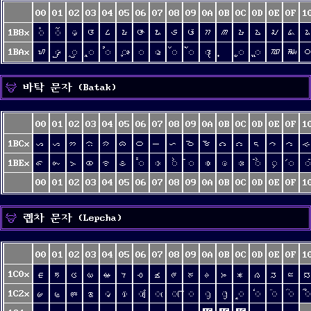
00
01
02
03
04
05
06
07
08
09
0A
0B
0C
0D
0E
0F
1
1B8x
ᮀ
ᮁ
ᮂ
ᮃ
ᮄ
ᮅ
ᮆ
ᮇ
ᮈ
ᮉ
ᮊ
ᮋ
ᮌ
ᮍ
ᮎ
ᮏ
1BAx
ᮠ
ᮡ
ᮢ
ᮣ
ᮤ
ᮥ
ᮦ
ᮧ
ᮨ
ᮩ
᮪
ᮬ
ᮭ
ᮮ
ᮯ
바탁 문자 (Batak)
00
01
02
03
04
05
06
07
08
09
0A
0B
0C
0D
0E
0F
1
1BCx
ᯀ
ᯁ
ᯂ
ᯃ
ᯄ
ᯅ
ᯆ
ᯇ
ᯈ
ᯉ
ᯊ
ᯋ
ᯌ
ᯍ
ᯎ
ᯏ
1BEx
ᯠ
ᯡ
ᯢ
ᯣ
ᯤ
ᯥ
᯦
ᯧ
ᯨ
ᯩ
ᯪ
ᯫ
ᯬ
ᯭ
ᯮ
ᯯ
ᯰ
00
01
02
03
04
05
06
07
08
09
0A
0B
0C
0D
0E
0F
1
렙차 문자 (Lepcha)
00
01
02
03
04
05
06
07
08
09
0A
0B
0C
0D
0E
0F
1
1C0x
ᰀ
ᰁ
ᰂ
ᰃ
ᰄ
ᰅ
ᰆ
ᰇ
ᰈ
ᰉ
ᰊ
ᰋ
ᰌ
ᰍ
ᰎ
ᰏ
1C2x
ᰠ
ᰡ
ᰢ
ᰣ
ᰤ
ᰥ
ᰦ
ᰧ
ᰨ
ᰩ
ᰪ
ᰫ
ᰬ
ᰭ
ᰮ
ᰯ
ᰰ