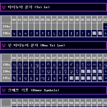
타이누아 문자 (Tai Le)
00
01
02
03
04
05
06
07
08
09
0A
0B
0C
0D
0E
0F
1
194x
ᥐ
196x
ᥠ
ᥡ
ᥢ
ᥣ
ᥤ
ᥥ
ᥦ
ᥧ
ᥨ
ᥩ
ᥪ
ᥫ
ᥬ
ᥭ
᥮
᥯
ᥰ
신 타이누아 문자 (New Tai Lue)
00
01
02
03
04
05
06
07
08
09
0A
0B
0C
0D
0E
0F
1
198x
ᦀ
ᦁ
ᦂ
ᦃ
ᦄ
ᦅ
ᦆ
ᦇ
ᦈ
ᦉ
ᦊ
ᦋ
ᦌ
ᦍ
ᦎ
ᦏ
19Ax
ᦠ
ᦡ
ᦢ
ᦣ
ᦤ
ᦥ
ᦦ
ᦧ
ᦨ
ᦩ
ᦪ
ᦫ
᦬
᦭
᦮
᦯
ᦰ
19Cx
ᧀ
ᧁ
ᧂ
ᧃ
ᧄ
ᧅ
ᧆ
ᧇ
ᧈ
ᧉ
᧊
᧋
᧌
᧍
᧎
᧏
᧐
크메르 기호 (Khmer Symbols)
00
01
02
03
04
05
06
07
08
09
0A
0B
0C
0D
0E
0F
1