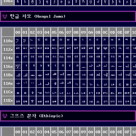
10Ex
რ
ს
ტ
უ
ფ
ქ
ღ
ყ
შ
ჩ
ც
ძ
წ
ჭ
ხ
ჯ
ჰ
한글 자모 (Hangul Jamo)
00
01
02
03
04
05
06
07
08
09
0A
0B
0C
0D
0E
0F
1
110x
ᄀ
ᄁ
ᄂ
ᄃ
ᄄ
ᄅ
ᄆ
ᄇ
ᄈ
ᄉ
ᄊ
ᄋ
ᄌ
ᄍ
ᄎ
ᄏ
112x
ᄠ
ᄡ
ᄢ
ᄣ
ᄤ
ᄥ
ᄦ
ᄧ
ᄨ
ᄩ
ᄪ
ᄫ
ᄬ
ᄭ
ᄮ
ᄯ
114x
ᅀ
ᅁ
ᅂ
ᅃ
ᅄ
ᅅ
ᅆ
ᅇ
ᅈ
ᅉ
ᅊ
ᅋ
ᅌ
ᅍ
ᅎ
ᅏ
116x
ᅠ
ᅡ
ᅢ
ᅣ
ᅤ
ᅥ
ᅦ
ᅧ
ᅨ
ᅩ
ᅪ
ᅫ
ᅬ
ᅭ
ᅮ
ᅯ
118x
ᆀ
ᆁ
ᆂ
ᆃ
ᆄ
ᆅ
ᆆ
ᆇ
ᆈ
ᆉ
ᆊ
ᆋ
ᆌ
ᆍ
ᆎ
ᆏ
11Ax
ᆠ
ᆡ
ᆢ
ᆣ
ᆤ
ᆥ
ᆦ
ᆧ
ᆨ
ᆩ
ᆪ
ᆫ
ᆬ
ᆭ
ᆮ
ᆯ
11Cx
ᇀ
ᇁ
ᇂ
ᇃ
ᇄ
ᇅ
ᇆ
ᇇ
ᇈ
ᇉ
ᇊ
ᇋ
ᇌ
ᇍ
ᇎ
ᇏ
11Ex
ᇠ
ᇡ
ᇢ
ᇣ
ᇤ
ᇥ
ᇦ
ᇧ
ᇨ
ᇩ
ᇪ
ᇫ
ᇬ
ᇭ
ᇮ
ᇯ
그으즈 문자 (Ethiopic)
00
01
02
03
04
05
06
07
08
09
0A
0B
0C
0D
0E
0F
1