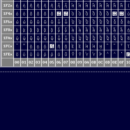
1F2x
ἠ
ἡ
ἢ
ἣ
ἤ
ἥ
ἦ
ἧ
Ἠ
Ἡ
Ἢ
Ἣ
Ἤ
Ἥ
Ἦ
Ἧ
ἰ
1F4x
ὀ
ὁ
ὂ
ὃ
ὄ
ὅ
὆
὇
Ὀ
Ὁ
Ὂ
Ὃ
Ὄ
Ὅ
὎
὏
ὐ
1F6x
ὠ
ὡ
ὢ
ὣ
ὤ
ὥ
ὦ
ὧ
Ὠ
Ὡ
Ὢ
Ὣ
Ὤ
Ὥ
Ὦ
Ὧ
ὰ
1F8x
ᾀ
ᾁ
ᾂ
ᾃ
ᾄ
ᾅ
ᾆ
ᾇ
ᾈ
ᾉ
ᾊ
ᾋ
ᾌ
ᾍ
ᾎ
ᾏ
ᾐ
1FAx
ᾠ
ᾡ
ᾢ
ᾣ
ᾤ
ᾥ
ᾦ
ᾧ
ᾨ
ᾩ
ᾪ
ᾫ
ᾬ
ᾭ
ᾮ
ᾯ
ᾰ
1FCx
῀
῁
ῂ
ῃ
ῄ
῅
ῆ
ῇ
Ὲ
Έ
Ὴ
Ή
ῌ
῍
῎
῏
ῐ
1FEx
ῠ
ῡ
ῢ
ΰ
ῤ
ῥ
ῦ
ῧ
Ῠ
Ῡ
Ὺ
Ύ
Ῥ
῭
΅
`
00
01
02
03
04
05
06
07
08
09
0A
0B
0C
0D
0E
0F
1