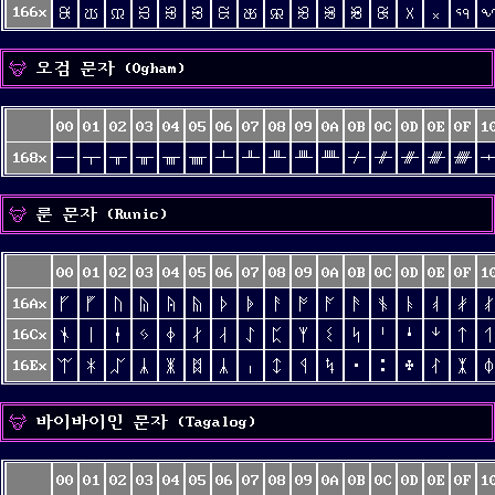
166x
ᙠ
ᙡ
ᙢ
ᙣ
ᙤ
ᙥ
ᙦ
ᙧ
ᙨ
ᙩ
ᙪ
ᙫ
ᙬ
᙭
᙮
ᙯ
오검 문자 (Ogham)
00
01
02
03
04
05
06
07
08
09
0A
0B
0C
0D
0E
0F
1
168x
ᚁ
ᚂ
ᚃ
ᚄ
ᚅ
ᚆ
ᚇ
ᚈ
ᚉ
ᚊ
ᚋ
ᚌ
ᚍ
ᚎ
ᚏ
룬 문자 (Runic)
00
01
02
03
04
05
06
07
08
09
0A
0B
0C
0D
0E
0F
1
16Ax
ᚠ
ᚡ
ᚢ
ᚣ
ᚤ
ᚥ
ᚦ
ᚧ
ᚨ
ᚩ
ᚪ
ᚫ
ᚬ
ᚭ
ᚮ
ᚯ
ᚰ
16Cx
ᛀ
ᛁ
ᛂ
ᛃ
ᛄ
ᛅ
ᛆ
ᛇ
ᛈ
ᛉ
ᛊ
ᛋ
ᛌ
ᛍ
ᛎ
ᛏ
ᛐ
16Ex
ᛠ
ᛡ
ᛢ
ᛣ
ᛤ
ᛥ
ᛦ
ᛧ
ᛨ
ᛩ
ᛪ
᛫
᛬
᛭
ᛮ
ᛯ
ᛰ
바이바이인 문자 (Tagalog)
00
01
02
03
04
05
06
07
08
09
0A
0B
0C
0D
0E
0F
1