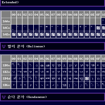
Extended)
00
01
02
03
04
05
06
07
08
09
0A
0B
0C
0D
0E
0F
1
1AAx
1ACx
᫏
1AEx
᫠
᫡
᫢
᫣
᫤
᫥
᫦
᫧
᫨
᫩
᫪
᫫
᫬
᫭
᫮
᫯
발리 문자 (Balinese)
00
01
02
03
04
05
06
07
08
09
0A
0B
0C
0D
0E
0F
1
1B0x
ᬀ
ᬁ
ᬂ
ᬃ
ᬄ
ᬅ
ᬆ
ᬇ
ᬈ
ᬉ
ᬊ
ᬋ
ᬌ
ᬍ
ᬎ
ᬏ
1B2x
ᬠ
ᬡ
ᬢ
ᬣ
ᬤ
ᬥ
ᬦ
ᬧ
ᬨ
ᬩ
ᬪ
ᬫ
ᬬ
ᬭ
ᬮ
ᬯ
1B4x
ᭀ
ᭁ
ᭂ
ᭃ
ᭅ
ᭆ
ᭇ
ᭈ
ᭉ
ᭊ
ᭋ
ᭌ
᭍
᭎
᭏
1B6x
᭠
᭡
᭢
᭣
᭤
᭥
᭦
᭧
᭨
᭩
᭪
᭫
᭬
᭭
᭮
᭯
᭰
순다 문자 (Sundanese)