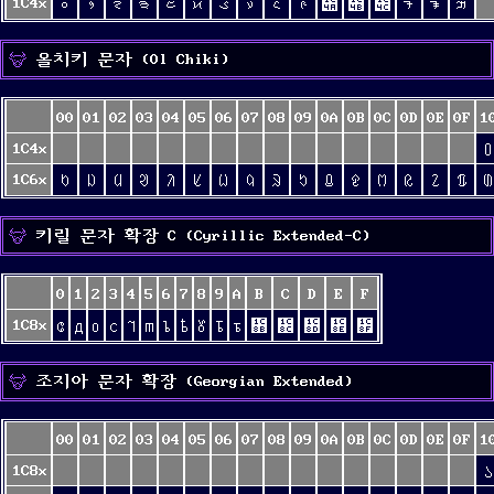
1C4x
᱀
᱁
᱂
᱃
᱄
᱅
᱆
᱇
᱈
᱉
᱊
᱋
᱌
ᱍ
ᱎ
ᱏ
올치키 문자 (Ol Chiki)
00
01
02
03
04
05
06
07
08
09
0A
0B
0C
0D
0E
0F
1
1C4x
᱐
1C6x
ᱠ
ᱡ
ᱢ
ᱣ
ᱤ
ᱥ
ᱦ
ᱧ
ᱨ
ᱩ
ᱪ
ᱫ
ᱬ
ᱭ
ᱮ
ᱯ
ᱰ
키릴 문자 확장 C (Cyrillic Extended-C)
0
1
2
3
4
5
6
7
8
9
A
B
C
D
E
F
1C8x
ᲀ
ᲁ
ᲂ
ᲃ
ᲄ
ᲅ
ᲆ
ᲇ
ᲈ
Ᲊ
ᲊ
᲋
᲌
᲍
᲎
᲏
조지아 문자 확장 (Georgian Extended)
00
01
02
03
04
05
06
07
08
09
0A
0B
0C
0D
0E
0F
1
1C8x
Ა