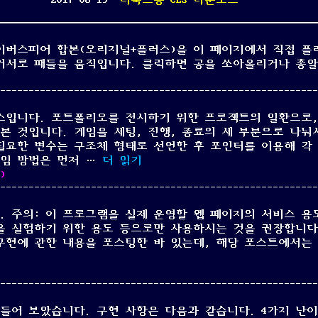
2017-08-19
리눅스용 CLS 다운로드
임 사이버스피어 합본(오리지널+플러스)을 이 페이지에서 직접 
 커서로 패들을 움직입니다. 클릭하면 공을 쏘아올리거나 총알
스입니다. 포트폴리오를 전시하기 위한 프로젝트의 일환으로,
본 것입니다. 게임을 세팅, 진행, 종료의 세 부분으로 나눠
필요한 변수는 구조체 형태로 선언한 후 포인터를 이용해 각
“C언어로 만든 간단한 가위바위보 게임
게임 방법은 먼저 …
더 읽기
)
. 주의: 이 프로그램을 실제 운영할 웹 페이지의 서비스 용
을 실험하기 위한 용도 등으로만 사용하시는 것을 권장합니다
구현에 관한 내용을 포스팅한 바 있는데, 해당 포스트에서는 
 웹 서버 프로그램”
어 보았습니다. 구현 사항은 다음과 같습니다. 4가지 난이도