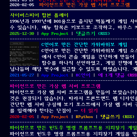
2021-05-27
C언어로 만든 간단한 가위바위보 게임
2020-02-05
파이썬으로 만든 가상 웹 서버 프로그램
사이버스피어 합본 플레이
1996년과 1997년에 DOS용으로 출시된 벽돌깨기 게
수 있습니다. 메뉴 항목은 키보드로 조작하고, 마우스
Posted
Categories
on
2025-12-30
|
App Project
|
댓글쓰기
(
RSS
)
on
사
C언어로 만든 간단한 가위바위보 게임
이
C언어로 만든 간단한 가위바위보 게임 소
버
에서 C언어 콘솔 게임을 간단하게 만들어 
스
함수를 하나씩 선언하였고, 게임 진행에 
피
넘나들며 해당 변수에 접근할 수 있도록 하였습니다. 
어
Posted
Categories
Tags
C
2021-05-27
|
App Project
|
C언어
|
에 1개 댓글
(
RSS
합
on
언
본
파이썬으로 만든 가상 웹 서버 프로그램
어
플
파이썬으로 가상 웹 서버 프로그램을 만들어 보았습니다
로
레
것은 권장되지 않습니다. 따라서 프론트엔드 웹 디자인
만
이
간단한 웹 서버 구성해 보기 포스트에서 가상 웹 서버 
든
“파이썬으로 만든 가상
를 입력해야 한다는 단점이 …
더 읽기
간
Posted
Categories
Tags
on
2020-02-05
|
App Project
|
Python
|
댓글쓰기
(
RSS
)
단
on
파
한
파이썬으로 만든 윈도우 명령 프롬프트용 지뢰찾기 게임
이
가
파이썬으로 윈도우 명령 프롬프트용 지뢰찾기 게임을 만들
썬
위