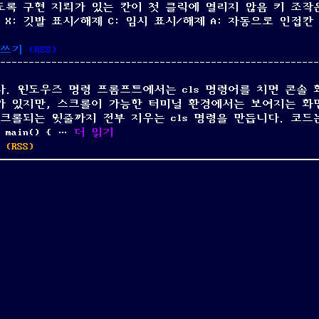
하도록 구현 지뢰가 있는 칸이 첫 클릭에 열리지 않음 키 조작
 X: 깃발 표시/해제 C: 임시 표시/해제 A: 자동으로 인접칸
용 지뢰찾기 게임”
on
쓰기
(
RSS
)
파
이
다. 윈도우즈 명령 프롬프트에서는 cls 명령어를 치면 콘솔 
썬
r가 있지만, 스크롤이 가능한 터미널 환경에서는 보여지는 화
으
크롤되는 윗줄까지 전부 지우는 cls 명령을 만듭니다. 코드
로
“리눅스용 CLS 다운로드”
 main() { …
더 읽기
만
on
(
RSS
)
든
리
윈
눅
도
스
우
용
명
CLS
령
다
프
운
롬
로
프
드
트
용
지