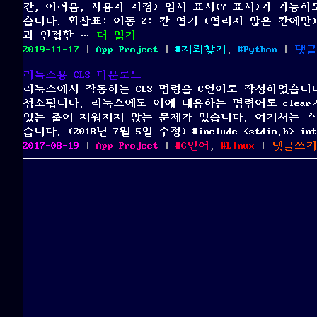
간, 어려움, 사용자 지정) 임시 표시(? 표시)가 가능
으
바
습니다. 화살표: 이동 Z: 칸 열기 (열리지 않은 칸에만)
로
위
“파이썬으로 만든 윈도우 명령 프롬프트
과 인접한 …
더 읽기
만
보
Posted
Categories
Tags
2019-11-17
|
App Project
|
지뢰찾기
,
Python
|
댓글
든
게
on
가
임
리눅스용 CLS 다운로드
상
리눅스에서 작동하는 CLS 명령을 C언어로 작성하였습니
웹
청소됩니다. 리눅스에도 이에 대응하는 명령어로 clea
서
있는 줄이 지워지지 않는 문제가 있습니다. 여기서는 스
버
습니다. (2018년 7월 5일 수정) #include <stdio.h> int
프
Posted
Categories
Tags
2017-08-19
|
App Project
|
C언어
,
Linux
|
댓글쓰기
로
on
그
램