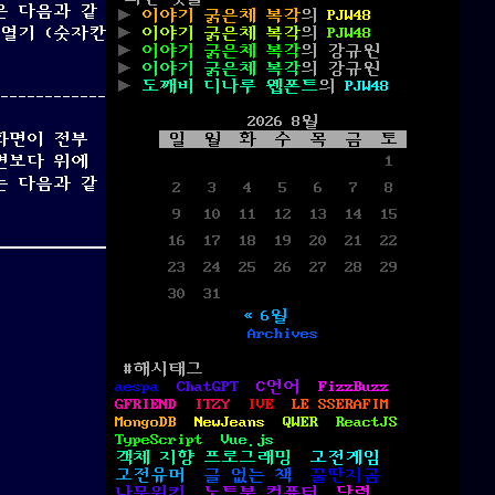
은 다음과 같
이야기 굵은체 복각
의
PJW48
 열기 (숫자칸
이야기 굵은체 복각
의
PJW48
이야기 굵은체 복각
의
강규원
이야기 굵은체 복각
의
강규원
도깨비 디나루 웹폰트
의
PJW48
2026 8월
화면이 전부
일
월
화
수
목
금
토
면보다 위에
1
는 다음과 같
2
3
4
5
6
7
8
9
10
11
12
13
14
15
16
17
18
19
20
21
22
23
24
25
26
27
28
29
30
31
« 6월
Archives
#해시태그
aespa
ChatGPT
C언어
FizzBuzz
GFRIEND
ITZY
IVE
LE SSERAFIM
MongoDB
NewJeans
QWER
ReactJS
TypeScript
Vue.js
객체 지향 프로그래밍
고전게임
고전유머
글 없는 책
꿀딴지곰
나무위키
노트북 컴퓨터
달력