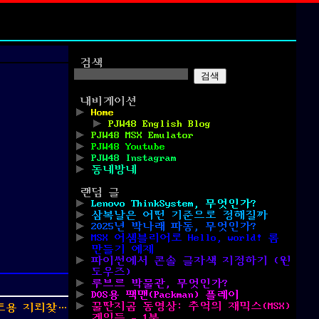
검색
검색
내비게이션
Home
PJW48 English Blog
PJW48 MSX Emulator
PJW48 Youtube
PJW48 Instagram
동네방네
랜덤 글
Lenovo ThinkSystem, 무엇인가?
삼복날은 어떤 기준으로 정해질까
2025년 박나래 파동, 무엇인가?
MSX 어셈블리어로 Hello, world! 롬
만들기 예제
파이썬에서 콘솔 글자색 지정하기 (윈
도우즈)
루브르 박물관, 무엇인가?
DOS용 팩맨(Packman) 플레이
꿀딴지곰 동영상: 추억의 재믹스(MSX)
트용 지뢰찾기 게임
게임들 – 1부