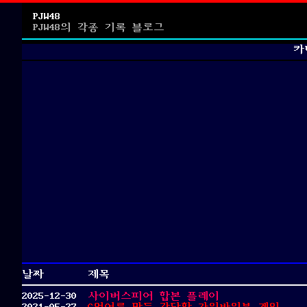
PJW48
PJW48의 각종 기록 블로그
카테
날짜
제목
2025-12-30
사이버스피어 합본 플레이