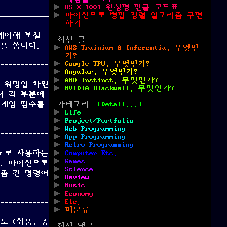
KS X 1001 완성형 한글 코드표
파이썬으로 병합 정렬 알고리즘 구현
하기
플레이해 보실
최신 글
을 쏩니다.
AWS Trainium & Inferentia, 무엇인
가?
Google TPU, 무엇인가?
Angular, 무엇인가?
AMD Instinct, 무엇인가?
 워밍업 차원
NVIDIA Blackwell, 무엇인가?
서 각 부분에
 게임 함수를
카테고리
[Detail...]
Life
”
Project/Portfolio
Web Programming
App Programming
Retro Programming
도로 사용하는
Computer Etc.
Games
. 파이썬으로
Science
좀 긴 명령어
Review
Music
Economy
Etc.
미분류
 (쉬움, 중
최신 댓글