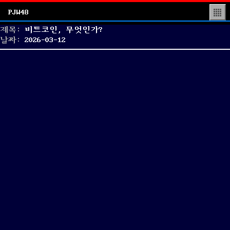
PJW48
▒
제목:
비트코인, 무엇인가?
Posted
날짜:
2026-03-12
on