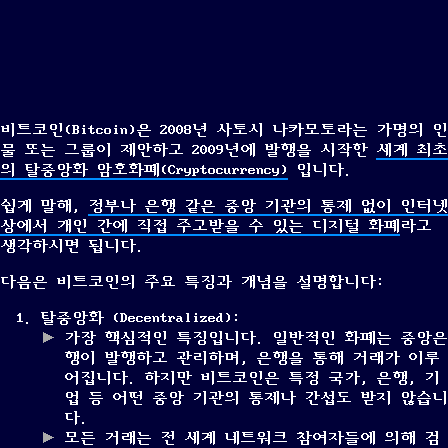
비트코인(Bitcoin)은 2008년 사토시 나카모토라는 가명의 인
물 또는 그룹이 제안하고 2009년에 발행을 시작한
세계 최초
의 탈중앙화 암호화폐(Cryptocurrency)
입니다.
쉽게 말해,
정부나 은행 같은 중앙 기관의 통제 없이 인터넷
상에서 개인 간에 직접 주고받을 수 있는 디지털 화폐
라고
생각하시면 됩니다.
다음은 비트코인의 주요 특징과 개념을 설명합니다:
탈중앙화 (Decentralized):
가장 핵심적인 특징입니다. 일반적인 화폐는 중앙은
행이 발행하고 관리하며, 은행을 통해 거래가 이루
어집니다. 하지만 비트코인은 특정 국가, 은행, 기
업 등 어떤 중앙 기관의 통제나 간섭도 받지 않습니
다.
모든 거래는 전 세계 네트워크 참여자들에 의해 검