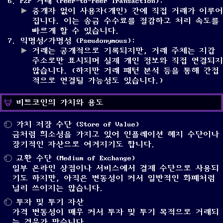
P2P 거래 (Peer-to-Peer Transaction):
중개자 없이 사용자(개인) 간에 직접 거래가 이루어
집니다. 이는 송금 수수료를 절감하고 처리 속도를
빠르게 할 수 있습니다.
익명성/가명성 (Pseudonymous):
거래는 공개적으로 기록되지만, 거래 주체는 지갑
주소로만 표시되며 실제 개인 정보와 직접 연결되지
않습니다. (하지만 거래 패턴 분석 등을 통해 간접
적으로 연결될 가능성도 있습니다.)
비트코인의 가치와 용도
가치 저장 수단 (Store of Value)
금처럼 희소성을 가지고 있어 인플레이션 헤지 수단이나
장기적인 자산으로 여겨지기도 합니다.
교환 수단 (Medium of Exchange)
일부 온라인 상점이나 서비스에서 결제 수단으로 사용되
기도 하지만, 아직은 변동성이 커서 일반적인 화폐처럼
널리 쓰이지는 않습니다.
투자 및 투기 자산
가격 변동성이 매우 커서 투자 및 투기 목적으로 거래되
는 경우가 많습니다.