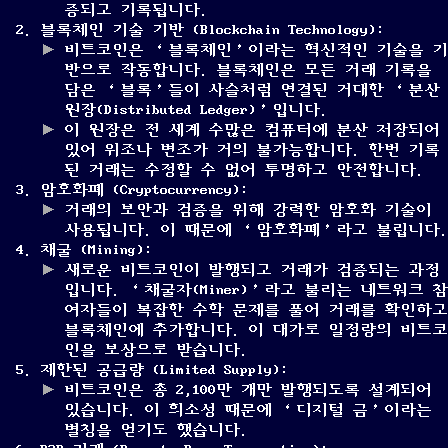
증되고 기록됩니다.
블록체인 기술 기반 (Blockchain Technology):
비트코인은 ‘블록체인’이라는 혁신적인 기술을 기
반으로 작동합니다. 블록체인은 모든 거래 기록을
담은 ‘블록’들이 사슬처럼 연결된 거대한 ‘분산
원장(Distributed Ledger)’입니다.
이 원장은 전 세계 수많은 컴퓨터에 분산 저장되어
있어 위조나 변조가 거의 불가능합니다. 한번 기록
된 거래는 수정할 수 없어 투명하고 안전합니다.
암호화폐 (Cryptocurrency):
거래의 보안과 검증을 위해 강력한 암호화 기술이
사용됩니다. 이 때문에 ‘암호화폐’라고 불립니다.
채굴 (Mining):
새로운 비트코인이 발행되고 거래가 검증되는 과정
입니다. ‘채굴자(Miner)’라고 불리는 네트워크 참
여자들이 복잡한 수학 문제를 풀어 거래를 확인하고
블록체인에 추가합니다. 이 대가로 일정량의 비트코
인을 보상으로 받습니다.
제한된 공급량 (Limited Supply):
비트코인은 총 2,100만 개만 발행되도록 설계되어
있습니다. 이 희소성 때문에 ‘디지털 금’이라는
별칭을 얻기도 했습니다.