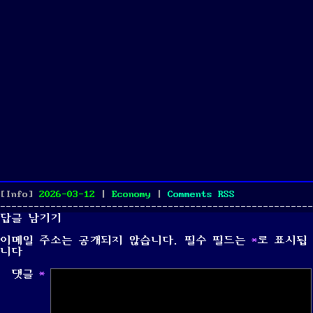
Posted
Categories
[Info]
2026-03-12
|
Economy
|
Comments
RSS
on
답글 남기기
이메일 주소는 공개되지 않습니다.
필수 필드는
*
로 표시됩
니다
댓글
*