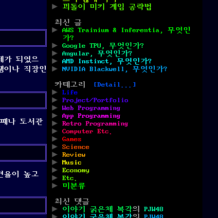
꾀돌이 미키 게임 공략법
최신 글
AWS Trainium & Inferentia, 무엇인
가?
Google TPU, 무엇인가?
Angular, 무엇인가?
화제가 되었으
AMD Instinct, 무엇인가?
생이나 직장인
NVIDIA Blackwell, 무엇인가?
카테고리
[Detail...]
Life
Project/Portfolio
Web Programming
App Programming
카페나 도서관
Retro Programming
Computer Etc.
Games
Science
Review
Music
Economy
재현율이 높고
Etc.
미분류
최신 댓글
이야기 굵은체 복각
의
PJW48
이야기 굵은체 복각
의
PJW48