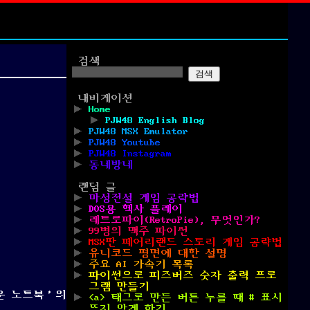
검색
검색
내비게이션
Home
PJW48 English Blog
PJW48 MSX Emulator
PJW48 Youtube
PJW48 Instagram
동네방네
랜덤 글
마성전설 게임 공략법
DOS용 헥사 플레이
레트로파이(RetroPie), 무엇인가?
99병의 맥주 파이썬
MSX판 페어리랜드 스토리 게임 공략법
유니코드 평면에 대한 설명
주요 AI 가속기 목록
파이썬으로 피즈버즈 숫자 출력 프로
그램 만들기
벼운 노트북’의
<a> 태그로 만든 버튼 누를 때 # 표시
뜨지 않게 하기