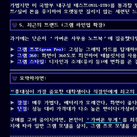
가볍지만 미 국방부 내구성 테스트(MIL-STD)를 통과
트/실버 톤을 유지하여 오랫동안 질리지 않는 세련된 느
5. 최근의 트렌드 (그램 라인업 확장)
과거에는 단순히 ‘가벼운 사무용 노트북’에 집중했다
그램 프로(gram Pro)
: 고성능 그래픽 카드를 탑재하
그램 360
: 화면이 360도로 회전하여 태블릿처럼 사용
그램 스타일
: 디자인과 소재(유리 등)에 변화를 준 
요약하자면:
“휴대성이 가장 중요한 대학생이나 직장인에게 최고의 
장점
: 매우 가볍다, 배터리가 오래간다, 화면이 좋다,
단점
: 성능 대비 가격대가 다소 높은 편이다(가성비가
구매를 고려 중이시라면, 본인이
‘가벼운 무게’
를 최
지에 따라 일반 그램 모델을 살지, 그램 프로 모델을 