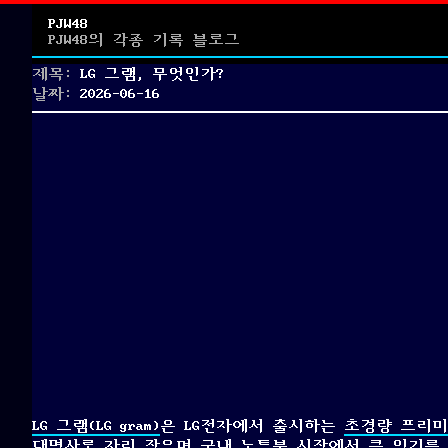
PJW48
PJW48의 각종 기록 블로그
제목:
LG 그램, 무엇인가?
Posted
날짜:
2026-06-16
on
LG 그램(LG gram)
은 LG전자에서 출시하는
초경량 프리미
대명사로 자리 잡으며 국내 노트북 시장에서 큰 인기를