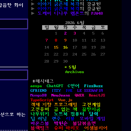
이야기 굵은체 복각
의
강규원
 깔끔한 화이
이야기 굵은체 복각
의
강규원
도깨비 디나루 웹폰트
의
PJW48
2026 6월
일
월
화
수
목
금
토
1
2
3
4
5
6
7
8
9
10
11
12
13
14
15
16
17
18
19
20
21
22
23
24
25
26
27
28
29
30
« 5월
Archives
#해시태그
aespa
ChatGPT
C언어
FizzBuzz
GFRIEND
ITZY
IVE
LE SSERAFIM
MongoDB
NewJeans
QWER
ReactJS
TypeScript
Vue.js
객체 지향 프로그래밍
고전게임
고전유머
글 없는 책
꿀딴지곰
나무위키
노트북 컴퓨터
달력
우선으로 하는
딥 러닝
렌주
리뷰
모바일 게임
바운스볼
박원순
불닭볶음면
블랙핑크
슈퍼 마리오
어셈블리어