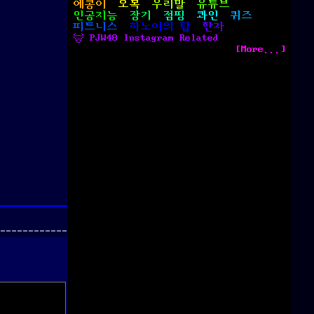
예콩이
오목
우리말
유튜브
인공지능
장기
점핑
콰인
퀴즈
피트니스
하노이의 탑
한자
 PJW48 Instagram Related
[More...]