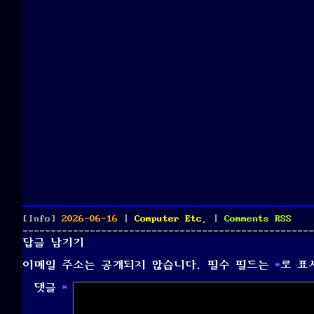
Posted
Categories
[Info]
2026-06-16
|
Computer Etc.
|
Comments
RSS
on
답글 남기기
이메일 주소는 공개되지 않습니다.
필수 필드는
*
로 표
댓글
*