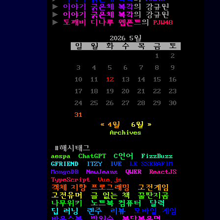
이야기 굵은체 복각
의
강규원
이야기 굵은체 복각
의
강규원
도깨비 디나루 웹폰트
의
PJW48
2026 5월
일
월
화
수
목
금
토
1
2
3
4
5
6
7
8
9
10
11
12
13
14
15
16
17
18
19
20
21
22
23
24
25
26
27
28
29
30
31
« 4월
6월 »
Archives
#해시태그
aespa
ChatGPT
C언어
FizzBuzz
GFRIEND
ITZY
IVE
LE SSERAFIM
MongoDB
NewJeans
QWER
ReactJS
TypeScript
Vue.js
객체 지향 프로그래밍
고전게임
고전유머
글 없는 책
꿀딴지곰
나무위키
노트북 컴퓨터
달력
딥 러닝
렌주
리뷰
모바일 게임
바운스볼
박원순
불닭볶음면