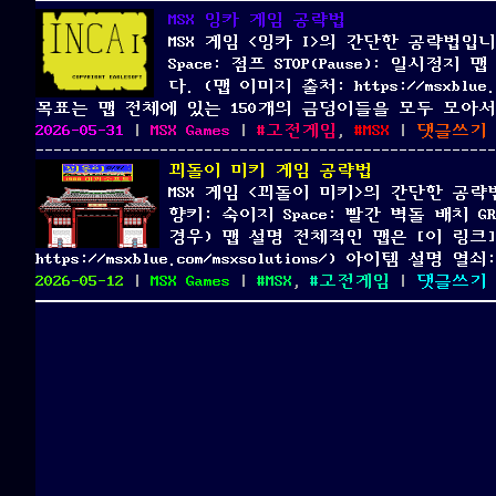
MSX 잉카 게임 공략법
MSX 게임 <잉카 I>의 간단한 공략법입
Space: 점프 STOP(Pause): 일
다. (맵 이미지 출처: https://msxblue.c
목표는 맵 전체에 있는 150개의 금덩이들을 모두 모아
Posted
Categories
Tags
o
2026-05-31
|
MSX Games
|
고전게임
,
MSX
|
댓글쓰기
on
M
꾀돌이 미키 게임 공략법
MSX 게임 <꾀돌이 미키>의 간단한 공
향키: 숙이지 Space: 빨간 벽돌 배치 GRA
경우) 맵 설명 전체적인 맵은 [이 링크
https://msxblue.com/msxsolutions/) 아이템 설명
Posted
Categories
Tags
o
2026-05-12
|
MSX Games
|
MSX
,
고전게임
|
댓글쓰기
on