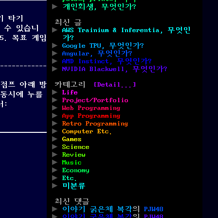
개인회생, 무엇인가?
기 타기
최신 글
볼 수 있습니
AWS Trainium & Inferentia, 무엇인
2025. 목표 게임
가?
Google TPU, 무엇인가?
법”
Angular, 무엇인가?
AMD Instinct, 무엇인가?
NVIDIA Blackwell, 무엇인가?
 점프 아래 방
카테고리
[Detail...]
Life
권 (동시에 누를
Project/Portfolio
처:
Web Programming
략법”
App Programming
Retro Programming
Computer Etc.
Games
Science
Review
Music
Economy
Etc.
미분류
최신 댓글
이야기 굵은체 복각
의
PJW48
이야기 굵은체 복각
의
PJW48