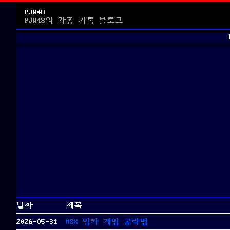
PJW48
PJW48의 각종 기록 블로그
날짜
제목
2026-05-31
MSX 잉카 게임 공략법