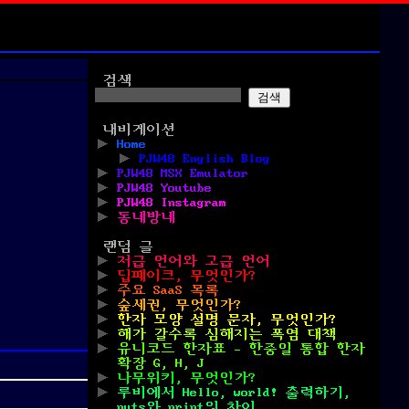
검색
검색
내비게이션
Home
PJW48 English Blog
PJW48 MSX Emulator
PJW48 Youtube
PJW48 Instagram
동네방네
랜덤 글
저급 언어와 고급 언어
딥페이크, 무엇인가?
주요 SaaS 목록
숲세권, 무엇인가?
한자 모양 설명 문자, 무엇인가?
해가 갈수록 심해지는 폭염 대책
유니코드 한자표 – 한중일 통합 한자
확장 G, H, J
나무위키, 무엇인가?
루비에서 Hello, world! 출력하기,
puts와 print의 차이