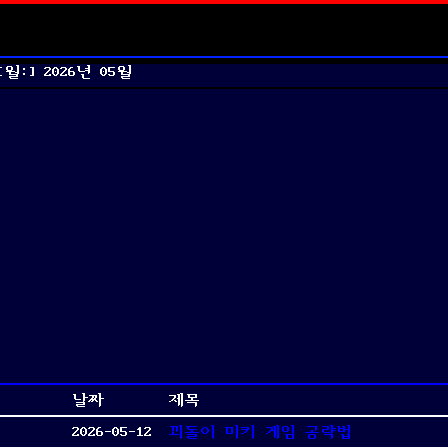
[월:]
2026년 05월
날짜
제목
2026-05-12
꾀돌이 미키 게임 공략법