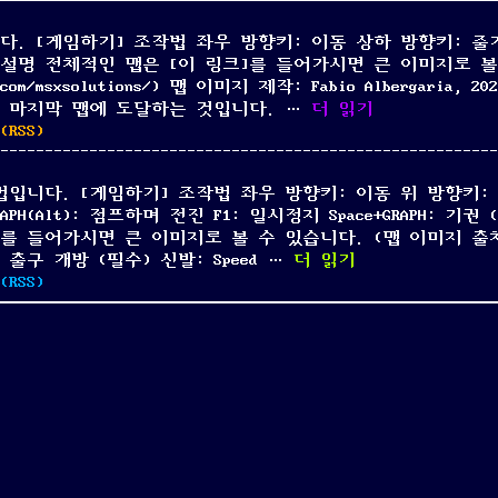
니다. [게임하기] 조작법 좌우 방향키: 이동 상하 방향키: 줄
시정지 맵 설명 전체적인 맵은 [이 링크]를 들어가시면 큰 이미지로 
om/msxsolutions/) 맵 이미지 제작: Fabio Albergaria, 
“MSX 잉카 게임 공략
서 마지막 맵에 도달하는 것입니다. …
더 읽기
n
(
RSS
)
SX
잉
략법입니다. [게임하기] 조작법 좌우 방향키: 이동 위 방향키:
카
PH(Alt): 점프하며 전진 F1: 일시정지 Space+GRAPH: 기
게
]를 들어가시면 큰 이미지로 볼 수 있습니다. (맵 이미지 출
임
“꾀돌이 미키 게임 공
 열쇠: 출구 개방 (필수) 신발: Speed …
더 읽기
공
n
(
RSS
)
략
꾀
법
돌
이
미
키
게
임
공
략