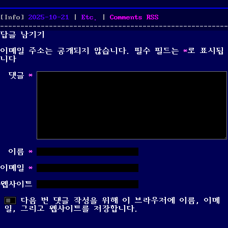
Posted
Categories
[Info]
2025-10-21
|
Etc.
|
Comments
RSS
on
답글 남기기
이메일 주소는 공개되지 않습니다.
필수 필드는
*
로 표시됩
니다
댓글
*
이름
*
이메일
*
웹사이트
다음 번 댓글 작성을 위해 이 브라우저에 이름, 이메
일, 그리고 웹사이트를 저장합니다.