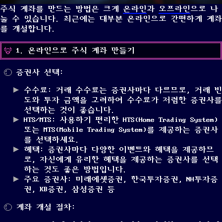
주식 계좌를 만드는 방법은 크게
온라인
과
오프라인
으로 나
눌 수 있습니다. 최근에는 대부분 온라인으로 간편하게 계좌
를 개설합니다.
1. 온라인으로 주식 계좌 만들기
증권사 선택:
수수료: 거래 수수료는 증권사마다 다르므로, 거래 빈
도와 투자 금액을 고려하여 수수료가 저렴한 증권사를
선택하는 것이 좋습니다.
HTS/MTS: 사용하기 편리한 HTS(Home Trading System)
또는 MTS(Mobile Trading System)를 제공하는 증권사
를 선택하세요.
혜택: 증권사마다 다양한 이벤트와 혜택을 제공하므
로, 자신에게 유리한 혜택을 제공하는 증권사를 선택
하는 것도 좋은 방법입니다.
주요 증권사: 미래에셋증권, 한국투자증권, NH투자증
권, KB증권, 삼성증권 등
계좌 개설 절차: