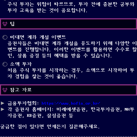
주식 투자는 위험이 따르므로, 투자 전에 충분한 공부와
투자 교육을 받는 것이 중요합니다.
팁
비대면 계좌 개설 이벤트
증권사들은 비대면 계좌 개설을 유도하기 위해 다양한 이
벤트를 진행합니다. 이러한 이벤트를 활용하면 수수료 할
인, 상품 증정 등의 혜택을 받을 수 있습니다.
소액 투자
처음 주식 투자를 시작하는 경우, 소액으로 시작하여 투
자 경험을 쌓는 것이 좋습니다.
참고 자료
금융투자협회:
https://www.kofia.or.kr/
각 증권사 홈페이지: 미래에셋증권, 한국투자증권, NH투
자증권, KB증권, 삼성증권 등
궁금한 점이 있다면 언제든지 질문해주세요.