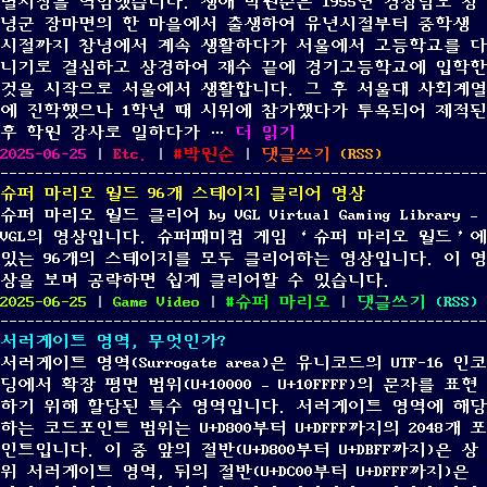
별시장을 역임했습니다. 생애 박원순은 1955년 경상남도 창
퍼
녕군 장마면의 한 마을에서 출생하여 유년시절부터 중학생
마
시절까지 창녕에서 계속 생활하다가 서울에서 고등학교를 다
리
니기로 결심하고 상경하여 재수 끝에 경기고등학교에 입학한
오
것을 시작으로 서울에서 생활합니다. 그 후 서울대 사회계열
월
에 진학했으나 1학년 때 시위에 참가했다가 투옥되어 제적된
드
“박원순 전 서울특별시장, 누
후 학원 강사로 일하다가 …
더 읽기
개
Posted
Categories
Tags
on
2025-06-25
|
Etc.
|
박원순
|
댓글쓰기
(
RSS
)
조)
on
박
영
슈퍼 마리오 월드 96개 스테이지 클리어 영상
원
상
슈퍼 마리오 월드 클리어 by VGL Virtual Gaming Library –
순
VGL의 영상입니다. 슈퍼패미컴 게임 ‘슈퍼 마리오 월드’에
전
있는 96개의 스테이지를 모두 클리어하는 영상입니다. 이 영
서
상을 보며 공략하면 쉽게 클리어할 수 있습니다.
울
Posted
Categories
Tags
on
2025-06-25
|
Game Video
|
슈퍼 마리오
|
댓글쓰기
(
RSS
)
특
on
슈
별
서러게이트 영역, 무엇인가?
퍼
시
서러게이트 영역(Surrogate area)은 유니코드의 UTF-16 인코
마
장,
딩에서 확장 평면 범위(U+10000 – U+10FFFF)의 문자를 표현
리
누
하기 위해 할당된 특수 영역입니다. 서러게이트 영역에 해당
오
구
하는 코드포인트 범위는 U+D800부터 U+DFFF까지의 2048개 포
월
인
인트입니다. 이 중 앞의 절반(U+D800부터 U+DBFF까지)은 상
드
가?
위 서러게이트 영역, 뒤의 절반(U+DC00부터 U+DFFF까지)은
96