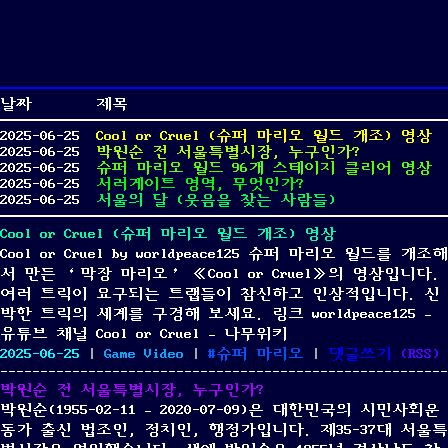
날짜
제목
2025-06-25
Cool or Cruel (슈퍼 마리오 월드 개조) 영상
2025-06-25
박원순 전 서울특별시장, 누구인가?
2025-06-25
슈퍼 마리오 월드 96개 스테이지 클리어 영상
2025-06-25
서러게이트 영역, 무엇인가?
2025-06-25
서울의 달 (웃음을 찾는 사람들)
Cool or Cruel (슈퍼 마리오 월드 개조) 영상
Cool or Cruel by worldpeace125 슈퍼 마리오 월드를 개조해
서 만든 ‘막장 마리오’ 《Cool or Cruel》의 영상입니다.
여러 트릭이 요구되는 트랩들이 참신하고 인상적입니다. 신
박한 트릭의 세계를 구경해 보세요. 링크 worldpeace125 –
유튜브 채널 Cool or Cruel – 나무위키
Posted
Categories
Tags
on
2025-06-25
|
Game Video
|
슈퍼 마리오
|
댓글쓰기
(
RSS
)
on
Cool
박원순 전 서울특별시장, 누구인가?
or
박원순(1955-02-11 – 2020-07-09)은 대한민국의 시민사회운
Cruel
동가 출신 법조인, 정치인, 행정가입니다. 제35-37대 서울특
(슈