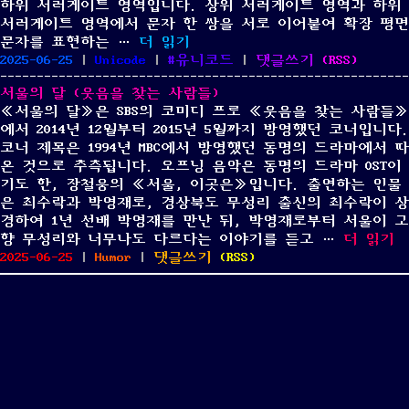
하위 서러게이트 영역입니다. 상위 서러게이트 영역과 하위
개
서러게이트 영역에서 문자 한 쌍을 서로 이어붙여 확장 평면
스
“서러게이트 영역, 무엇인가?”
문자를 표현하는 …
더 읽기
테
Posted
Categories
Tags
on
2025-06-25
|
Unicode
|
유니코드
|
댓글쓰기
(
RSS
)
이
on
서
지
서울의 달 (웃음을 찾는 사람들)
러
클
《서울의 달》은 SBS의 코미디 프로 《웃음을 찾는 사람들》
게
리
에서 2014년 12월부터 2015년 5월까지 방영했던 코너입니다.
이
어
코너 제목은 1994년 MBC에서 방영했던 동명의 드라마에서 따
트
영
온 것으로 추측됩니다. 오프닝 음악은 동명의 드라마 OST이
영
상
기도 한, 장철웅의 《서울, 이곳은》입니다. 출연하는 인물
역,
은 최수락과 박영재로, 경상북도 무성리 출신의 최수락이 상
무
경하여 1년 선배 박영재를 만난 뒤, 박영재로부터 서울이 고
엇
“서울의 
향 무성리와 너무나도 다르다는 이야기를 듣고 …
더 읽기
인
Posted
Categories
on
2025-06-25
|
Humor
|
댓글쓰기
(
RSS
)
가?
on
서
울
의
달
(웃
음
을
찾