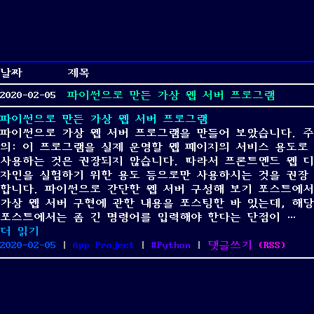
날짜
제목
2020-02-05
파이썬으로 만든 가상 웹 서버 프로그램
파이썬으로 만든 가상 웹 서버 프로그램
파이썬으로 가상 웹 서버 프로그램을 만들어 보았습니다. 주
의: 이 프로그램을 실제 운영할 웹 페이지의 서비스 용도로
사용하는 것은 권장되지 않습니다. 따라서 프론트엔드 웹 디
자인을 실험하기 위한 용도 등으로만 사용하시는 것을 권장
합니다. 파이썬으로 간단한 웹 서버 구성해 보기 포스트에서
가상 웹 서버 구현에 관한 내용을 포스팅한 바 있는데, 해당
포스트에서는 좀 긴 명령어를 입력해야 한다는 단점이 …
“파이썬으로 만든 가상 웹 서버 프로그램”
더 읽기
Posted
Categories
Tags
on
2020-02-05
|
App Project
|
Python
|
댓글쓰기
(
RSS
)
on
파
이
썬
으