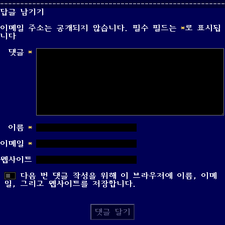
on
답글 남기기
이메일 주소는 공개되지 않습니다.
필수 필드는
*
로 표시됩
니다
댓글
*
이름
*
이메일
*
웹사이트
다음 번 댓글 작성을 위해 이 브라우저에 이름, 이메
일, 그리고 웹사이트를 저장합니다.