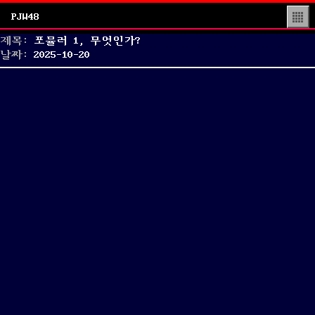
PJW48
▒
제목:
포뮬러 1, 무엇인가?
Posted
날짜:
2025-10-20
on