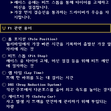
레이스 중에는 피트 스톱을 통해 타이어를 교체하고
머신을 점검합니다.
가장 먼저 결승선을 통과하는 드라이버가 우승을 차
지합니다.
F1 관련 용어
폴 포지션 (Pole Position)
퀄리파잉에서 가장 빠른 시간을 기록하여 출발선 가장 앞
자리에 서는 것
피트 스톱 (Pit Stop)
레이스 중 타이어 교체, 머신 점검 등을 위해 피트 레인
에 정차하는 것
랩 타임 (Lap Time)
트랙 한 바퀴를 도는 데 걸리는 시간
DRS (Drag Reduction System)
직선 주로에서 다운포스를 줄여 최고 속도를 높이는 장치
세이프티 카 (Safety Car)
사고 발생 시 트랙을 안전하게 관리하기 위해 투입되는
차량