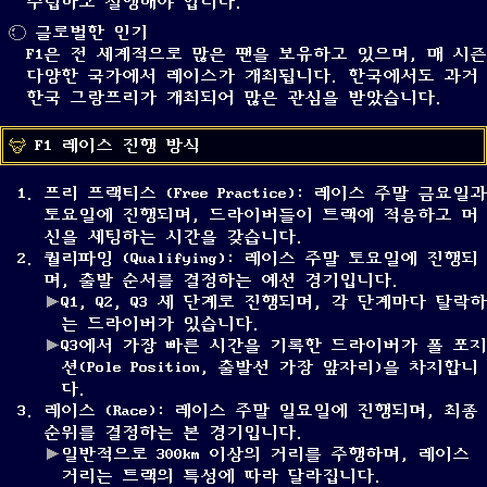
수립하고 실행해야 합니다.
글로벌한 인기
F1은 전 세계적으로 많은 팬을 보유하고 있으며, 매 시즌
다양한 국가에서 레이스가 개최됩니다. 한국에서도 과거
한국 그랑프리가 개최되어 많은 관심을 받았습니다.
F1 레이스 진행 방식
프리 프랙티스 (Free Practice): 레이스 주말 금요일과
토요일에 진행되며, 드라이버들이 트랙에 적응하고 머
신을 세팅하는 시간을 갖습니다.
퀄리파잉 (Qualifying): 레이스 주말 토요일에 진행되
며, 출발 순서를 결정하는 예선 경기입니다.
Q1, Q2, Q3 세 단계로 진행되며, 각 단계마다 탈락하
는 드라이버가 있습니다.
Q3에서 가장 빠른 시간을 기록한 드라이버가 폴 포지
션(Pole Position, 출발선 가장 앞자리)을 차지합니
다.
레이스 (Race): 레이스 주말 일요일에 진행되며, 최종
순위를 결정하는 본 경기입니다.
일반적으로 300km 이상의 거리를 주행하며, 레이스
거리는 트랙의 특성에 따라 달라집니다.