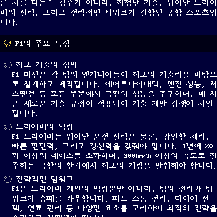
른 차를 타는’ 경주가 아니라, 최첨단 기술, 뛰어난 드라이
버의 실력, 그리고 전략적인 팀워크가 결합된 종합 스포츠입
니다.
F1의 주요 특징
최고 기술의 집약
F1 머신은 각 팀의 엔지니어들이 최고의 기술력을 바탕으
로 설계하고 제작합니다. 에어로다이내믹, 엔진 성능, 서
스펜션 등 모든 부분에서 극한의 성능을 추구하며, 매 시
즌 새로운 기술 규정이 적용되어 기술 개발 경쟁이 치열
합니다.
드라이버의 역량
F1 드라이버는 뛰어난 운전 실력은 물론, 강인한 체력,
빠른 판단력, 그리고 정신력을 갖춰야 합니다. 1년에 20
회 이상의 레이스를 소화하며, 300km/h 이상의 속도로 질
주하는 극한의 환경에서 최고의 기량을 발휘해야 합니다.
전략적인 팀워크
F1은 드라이버 개인의 역량뿐만 아니라, 팀의 전략과 팀
워크가 승패를 좌우합니다. 피트 스톱 전략, 타이어 선
택, 연료 관리 등 다양한 요소를 고려하여 최적의 전략을