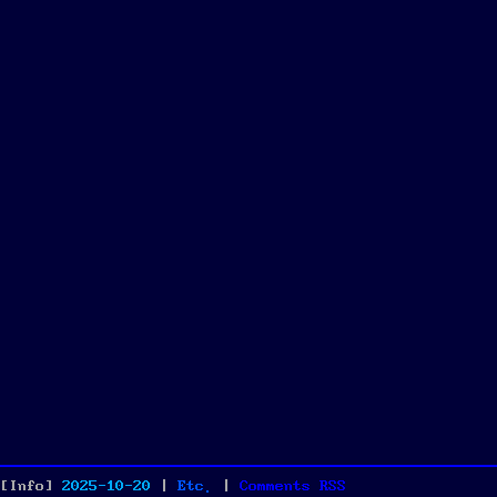
Posted
Categories
[Info]
2025-10-20
|
Etc.
|
Comments
RSS