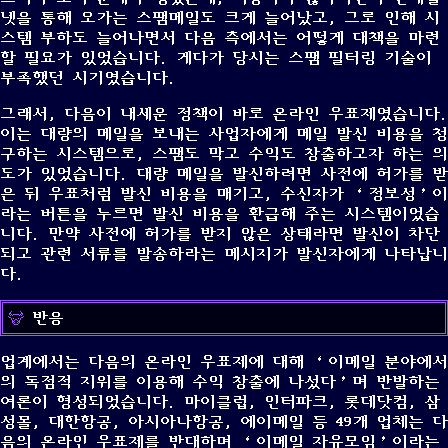
넷을 통해 오가는 스팸메일도 크게 늘어났고, 그로 인해 시
스템 부하도 늘어나면서 다음 측에서는 어떻게 대책을 마련
할 필요가 있었습니다. 게다가 당시는 스팸 필터링 기술이
부족했던 시기였습니다.
그래서, 다음이 내세운 정책이 바로 온라인 우표제였습니다.
이는 대량의 메일을 보내는 사업자에게 메일 발신 비용을 청
구하는 시스템으로, 스팸도 막고 수익도 창출하고자 하는 의
도가 있었습니다. 대량 메일을 발신하려면 사전에 허가를 받
은 뒤 우표처럼 발신 비용을 매기고, 수신자가 ‘정보성’이
라는 버튼을 누르면 발신 비용을 환급해 주는 시스템이었습
니다. 만약 사전에 허가를 받지 않은 상태라면 발신이 차단
되고 관련 서류를 발송하라는 메시지가 발신자에게 나타납니
다.
반응
업계에서는 다음의 온라인 우표제에 대해 ‘이메일 분야에서
의 독점적 지위를 이용해 수익 창출에 나섰다’며 반발하는
여론이 형성되었습니다. 마이클럽, 인터파크, 롯데닷컴, 삼
성몰, 대한항공, 아시아나항공, 에이메일 등 49개 업체는 다
음의 온라인 우표제를 반대하며 ‘이메일 자유모임’이라는