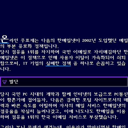
온
라인 우표제는 다음의 한메일넷이 2002년 도입했던 메일
의 부분 유료화 정책입니다.
당시 점유율 1위를 차지하며 국민 이메일로 자리매김하던 한
메일넷은 이 정책으로 인해 사용자 이탈이 가속화되어 쇠퇴
함으로써, IT 기업의
실패한 정책
중 하나로 손꼽히고 있습
니다.
발단
당시 국민 PC 시대의 개막과 함께 인터넷의 보급으로 PC통신
이 황혼기에 접어들자, 다음은 강력한 포털 사이트로서의 매
력과 빠른 속도를 어필하며 자사의 메일 서비스 한메일넷의
점유율을 착실히 늘려나갔고, 이에 너도나도 한메일을 이용
하며 점유율 1위의 한국 이메일 서비스로 부상했습니다.
그러다 보니 문제가 생겼는데, 이용자가 많아지면서 한메일