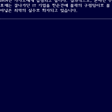
2014년 카카오에게 합병되고 맙니다. 결과적으로, 온라인 우
표제는 잘나가던 IT 기업을 한순간에 몰락의 구렁텅이로 몰
아넣은 최악의 실수로 회자되고 있습니다.