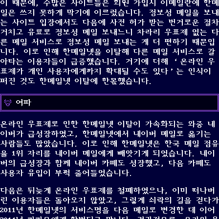
이 때문에, 수많은 사이트들은 회원 가입시 이메일란에 한메
일은 쓰지 못하게 막기에 이르렀습니다. 정보성 메일을 보내
는 사이트 입장에서도 다음에 사전 허가 받는 번거로운 절차
거치고 유료로 정보성 메일 보내느니 차라리 우표제 없는 다
른 메일 서비스로 정보성 메일 보내는 게 더 편하기 때문입
니다. 이로 인해 한메일넷을 이탈해 다른 메일 서비스로 갈
아타는 이용자들이 급증했습니다. 거기에 더해 ‘온라인 우
표제가 개인 사용자에게까지 확대될 수도 있다’는 인식이
퍼진 것도 한메일넷 이탈에 한몫했습니다.
여파
온라인 우표제로 인한 한메일넷 이탈이 가속화되는 와중 네
이버가 급성장하였고, 한메일넷에서 네이버 메일로 옮기는
사람들도 많았습니다. 이로 인해 한메일넷은 한국 메일 점유
율 1위 자리를 네이버 메일에게 빼앗기게 되었습니다. 네이
버의 급성장과 함께 네이버 카페도 성장했고, 다음 카페도
사용자 유입이 부쩍 줄어들었습니다.
다음은 뒤늦게 온라인 우표제를 철폐하였으나, 이미 떠나버
린 이용자들은 돌아오지 않았고, 그렇게 쇠락의 길을 걷다가
2011년 한메일넷의 서비스명을 다음 메일로 변경한 데 이어