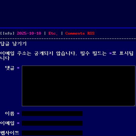
Posted
Categories
[Info]
2025-10-10
|
Etc.
|
Comments
RSS
on
답글 남기기
이메일 주소는 공개되지 않습니다.
필수 필드는
*
로 표시됩
니다
댓글
*
이름
*
이메일
*
웹사이트