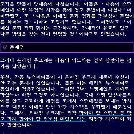
조직을 만들어 맞대응에 나섰습니다. 이들은 ‘다음이 스팸
메일에 대한 부정적 시각을 등에 업고 돈벌이에 나섰다’며
비판했고, 또 ‘다음은 이메일 문화 정화를 명분삼아 돈벌이
를 하려는 것’이라며 꼬집기도 했습니다. 그러면서도 ‘이
메일 문화 정화 취지는 공감하지만, 강제적인 유료화 말고
다른 방법을 찾는 것이 현명할 것’이라고도 밝혔습니다.
문제점
그러나 온라인 우표제는 다음의 의도와는 전혀 상반되는 결
과를 낳았습니다.
우선, 각종 뉴스레터들이 이 온라인 우표제 때문에 수신이
안 되는 문제가 있었습니다. 물론 이는 해외의 뉴스레터도
동일하게 적용되었습니다. 그러면 진짜 스팸메일은 제대로
막았느냐 하면 그것도 아니었습니다. 국내 스팸 발신자들은
이를 알고 교묘하게 계정을 쪼개서 스팸메일을 보내는 방식
으로 대용량 이메일 발신 차단 시스템을 우회했기 때문입니
다. 그래서, 온라인 우표제는 정작
막아야 할 스팸은 못 막
고 막지 말아야 할 정보성 메일은 막는
희한한 시스템이 되
고 말았습니다.