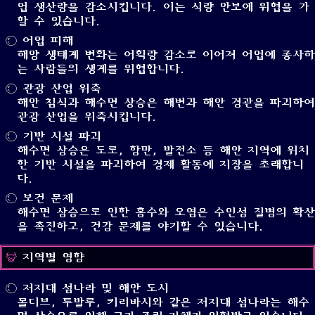
업 생산량을 감소시킵니다. 이는 식량 안보에 위협을 가
할 수 있습니다.
어업 피해
해양 생태계 변화는 어획량 감소로 이어져 어업에 종사하
는 사람들의 생계를 위협합니다.
관광 산업 위축
해안 침식과 해수면 상승은 해변과 해안 경관을 파괴하여
관광 산업을 위축시킵니다.
기반 시설 파괴
해수면 상승은 도로, 항만, 발전소 등 해안 지역에 위치
한 기반 시설을 파괴하여 경제 활동에 지장을 초래합니
다.
보건 문제
해수면 상승으로 인한 홍수와 오염은 수인성 질병의 확산
을 촉진하고, 건강 문제를 야기할 수 있습니다.
지역별 영향
저지대 섬나라 및 해안 도시
몰디브, 투발루, 키리바시와 같은 저지대 섬나라는 해수