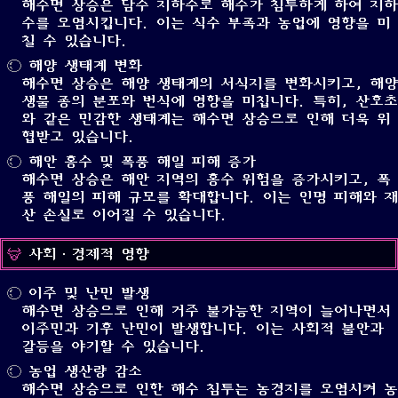
해수면 상승은 담수 지하수로 해수가 침투하게 하여 지하
수를 오염시킵니다. 이는 식수 부족과 농업에 영향을 미
칠 수 있습니다.
해양 생태계 변화
해수면 상승은 해양 생태계의 서식지를 변화시키고, 해양
생물 종의 분포와 번식에 영향을 미칩니다. 특히, 산호초
와 같은 민감한 생태계는 해수면 상승으로 인해 더욱 위
협받고 있습니다.
해안 홍수 및 폭풍 해일 피해 증가
해수면 상승은 해안 지역의 홍수 위험을 증가시키고, 폭
풍 해일의 피해 규모를 확대합니다. 이는 인명 피해와 재
산 손실로 이어질 수 있습니다.
사회·경제적 영향
이주 및 난민 발생
해수면 상승으로 인해 거주 불가능한 지역이 늘어나면서
이주민과 기후 난민이 발생합니다. 이는 사회적 불안과
갈등을 야기할 수 있습니다.
농업 생산량 감소
해수면 상승으로 인한 해수 침투는 농경지를 오염시켜 농