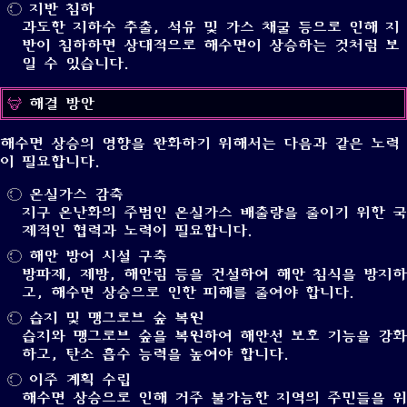
지반 침하
과도한 지하수 추출, 석유 및 가스 채굴 등으로 인해 지
반이 침하하면 상대적으로 해수면이 상승하는 것처럼 보
일 수 있습니다.
해결 방안
해수면 상승의 영향을 완화하기 위해서는 다음과 같은 노력
이 필요합니다.
온실가스 감축
지구 온난화의 주범인 온실가스 배출량을 줄이기 위한 국
제적인 협력과 노력이 필요합니다.
해안 방어 시설 구축
방파제, 제방, 해안림 등을 건설하여 해안 침식을 방지하
고, 해수면 상승으로 인한 피해를 줄여야 합니다.
습지 및 맹그로브 숲 복원
습지와 맹그로브 숲을 복원하여 해안선 보호 기능을 강화
하고, 탄소 흡수 능력을 높여야 합니다.
이주 계획 수립
해수면 상승으로 인해 거주 불가능한 지역의 주민들을 위