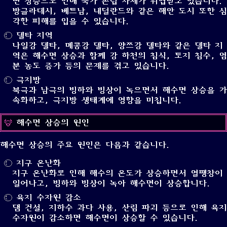
면 상승으로 인해 국가 존립 자체가 위협받고 있습니다.
방글라데시, 베트남, 네덜란드와 같은 해안 도시 또한 심
각한 피해를 입을 수 있습니다.
델타 지역
나일강 델타, 메콩강 델타, 양쯔강 델타와 같은 델타 지
역은 해수면 상승과 함께 강 하천의 침식, 토지 침수, 염
분 농도 증가 등의 문제를 겪고 있습니다.
극지방
북극과 남극의 빙하와 빙상이 녹으면서 해수면 상승을 가
속화하고, 극지방 생태계에 영향을 미칩니다.
해수면 상승의 원인
해수면 상승의 주요 원인은 다음과 같습니다.
지구 온난화
지구 온난화로 인해 해수의 온도가 상승하면서 열팽창이
일어나고, 빙하와 빙상이 녹아 해수면이 상승합니다.
육지 수자원 감소
댐 건설, 지하수 과다 사용, 산림 파괴 등으로 인해 육지
수자원이 감소하면 해수면이 상승할 수 있습니다.