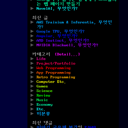
는 웹 페이지 만들기
NovelAI, 무엇인가?
최신 글
AWS Trainium & Inferentia, 무엇인
가?
Google TPU, 무엇인가?
Angular, 무엇인가?
AMD Instinct, 무엇인가?
NVIDIA Blackwell, 무엇인가?
카테고리
[Detail...]
Life
Project/Portfolio
Web Programming
App Programming
Retro Programming
Computer Etc.
Games
Science
Review
Music
Economy
Etc.
미분류
최신 댓글
이야기 굵은체 복각
의
PJW48