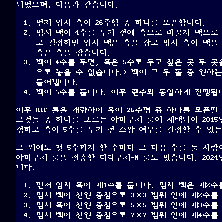
되었으며, 다음과 같습니다.
먼저 임시 흑이 26주형 중 하나를 오픈합니다.
임시 백이 4수를 두기 전에 흑으로 바꿀지 백으로 
고 결정하면 임시 백은 흑을 잡고 임시 흑이 백을
흑은 흑을 잡습니다.
백이 4수를 두면, 흑은 5수로 두고 싶은 곳 두 곳
으로 놓을 수 없습니다.) 백이 그 두 돌 중 원하
들어냅니다.
백이 6수를 둡니다. 이후 렌주와 동일하게 진행됩
이후 RIF 룰을 개량하여 흑이 26주형 중 하나를 오픈할
그것들 중 하나를 고르는 야마구치 룰이 채택되어 2015
정하고 흑이 5수를 두기 전 스왑 여부를 결정할 수 있는
그 외에도 첫 5수까지 한 수마다 그 다음 수를 둘 사
야마구치 룰을 절충한 타라구치-N 룰도 있습니다. 202
니다.
먼저 임시 흑이 제1수를 둡니다. 임시 백은 제2수
임시 백이 천원 중심으로 3×3 범위 안에 제2수를
임시 흑이 천원 중심으로 5×5 범위 안에 제3수를
임시 백이 천원 중심으로 7×7 범위 안에 제4수를