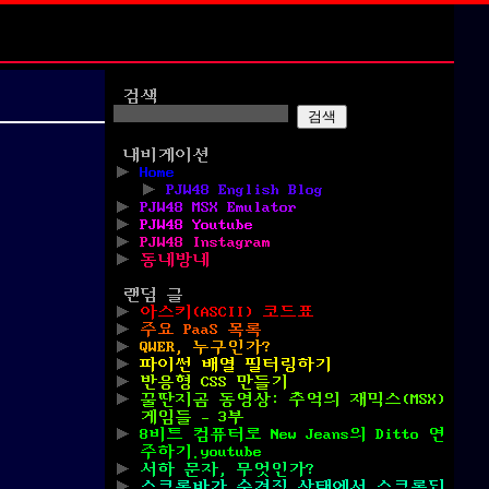
검색
검색
내비게이션
Home
PJW48 English Blog
PJW48 MSX Emulator
PJW48 Youtube
PJW48 Instagram
동네방네
랜덤 글
아스키(ASCII) 코드표
주요 PaaS 목록
QWER, 누구인가?
파이썬 배열 필터링하기
반응형 CSS 만들기
꿀딴지곰 동영상: 추억의 재믹스(MSX)
게임들 – 3부
8비트 컴퓨터로 New Jeans의 Ditto 연
주하기.youtube
서하 문자, 무엇인가?
스크롤바가 숨겨진 상태에서 스크롤되