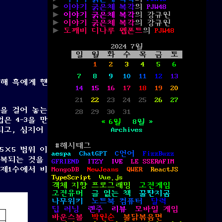
이야기 굵은체 복각
의
PJW48
이야기 굵은체 복각
의
강규원
이야기 굵은체 복각
의
강규원
도깨비 디나루 웹폰트
의
PJW48
2024 7월
일
월
화
수
목
금
토
1
2
3
4
5
6
7
8
9
10
11
12
13
위해 흑에게 핸
14
15
16
17
18
19
20
21
22
23
24
25
26
27
한을 걸어 놓는
28
29
30
31
은 4-3을 만
« 6월
8월 »
되고, 심지어
Archives
#해시태그
5×5 범위 이
aespa
ChatGPT
C언어
FizzBuzz
중복되는 것을
GFRIEND
ITZY
IVE
LE SSERAFIM
 제1수에서 비
MongoDB
NewJeans
QWER
ReactJS
TypeScript
Vue.js
객체 지향 프로그래밍
고전게임
고전유머
글 없는 책
꿀딴지곰
나무위키
노트북 컴퓨터
달력
딥 러닝
렌주
리뷰
모바일 게임
바운스볼
박원순
불닭볶음면