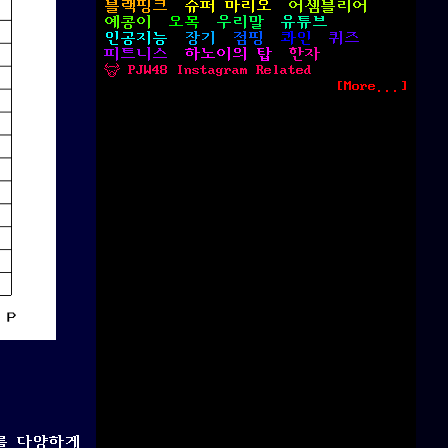
블랙핑크
슈퍼 마리오
어셈블리어
예콩이
오목
우리말
유튜브
인공지능
장기
점핑
콰인
퀴즈
피트니스
하노이의 탑
한자
 PJW48 Instagram Related
[More...]
를 다양하게