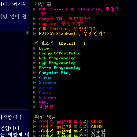
니다. 여기서
최신 글
AWS Trainium & Inferentia, 무엇인
가?
래밍 언어 활
Google TPU, 무엇인가?
Angular, 무엇인가?
AMD Instinct, 무엇인가?
NVIDIA Blackwell, 무엇인가?
?
카테고리
[Detail...]
Life
Project/Portfolio
Web Programming
App Programming
Retro Programming
Computer Etc.
Games
Science
Review
Music
Economy
Etc.
미분류
최신 댓글
시작합니다.
이야기 굵은체 복각
의
PJW48
이야기 굵은체 복각
의
PJW48
선언합니다.
이야기 굵은체 복각
의
강규원
유는 배열에 대
이야기 굵은체 복각
의
강규원