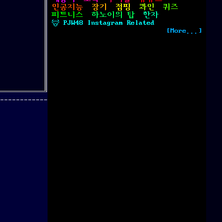
인공지능
장기
점핑
콰인
퀴즈
피트니스
하노이의 탑
한자
 PJW48 Instagram Related
[More...]