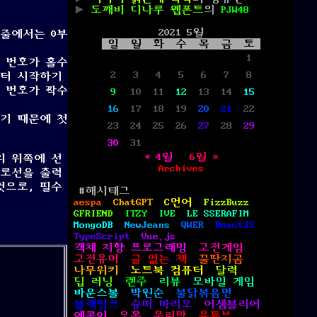
도깨비 디나루 웹폰트
의
PJW48
2021 5월
 줄에서는 0부
일
월
화
수
목
금
토
1
 번호가 홀수
2
3
4
5
6
7
8
부터 시작하기
행 번호가 짝수
9
10
11
12
13
14
15
16
17
18
19
20
21
22
었기 때문에 첫
23
24
25
26
27
28
29
30
31
« 4월
6월 »
의 위쪽에 선
Archives
세로선을 출력
것으로, 필수
#해시태그
aespa
ChatGPT
C언어
FizzBuzz
GFRIEND
ITZY
IVE
LE SSERAFIM
MongoDB
NewJeans
QWER
ReactJS
TypeScript
Vue.js
객체 지향 프로그래밍
고전게임
고전유머
글 없는 책
꿀딴지곰
나무위키
노트북 컴퓨터
달력
딥 러닝
렌주
리뷰
모바일 게임
바운스볼
박원순
불닭볶음면
블랙핑크
슈퍼 마리오
어셈블리어
예콩이
오목
우리말
유튜브