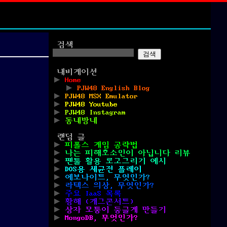
검색
검색
내비게이션
Home
PJW48 English Blog
PJW48 MSX Emulator
PJW48 Youtube
PJW48 Instagram
동네방네
랜덤 글
피폴스 게임 공략법
나는 피해호소인이 아닙니다 리뷰
펜툴 활용 로고그리기 예시
DOS용 세균전 플레이
에보나이트, 무엇인가?
라텍스 의상, 무엇인가?
주요 IaaS 목록
황해 (개그콘서트)
상자 모퉁이 둥글게 만들기
MongoDB, 무엇인가?