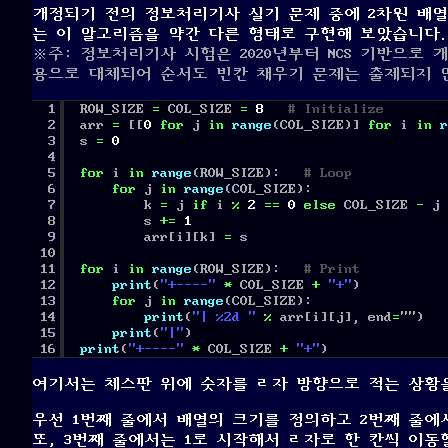
개정되기 전의 정보처리기사 실기 문제 중에 2차원 배
는 이 알고리즘을 약간 다른 형태로 구현해 보았습니다.
※주: 정보처리기사 시험은 2020년부터 NCS 기반으로
용으로 대체되어 순서도 빈칸 채우기 문제는 출제되지 
1
ROW_SIZE 
=
COL_SIZE 
=
8
# Initialize
2
arr 
=
[[
0
for
j 
in
range
(COL_SIZE)] 
for
i 
in
r
3
s 
=
0
4
5
for
i 
in
range
(ROW_SIZE):   
# Loop
6
for
j 
in
range
(COL_SIZE):
7
k 
=
j 
if
i 
%
2
=
=
0
else
COL_SIZE 
-
j 
8
s 
+
=
1
9
arr[i][k] 
=
s
10
11
for
i 
in
range
(ROW_SIZE):   
# Print
12
print
(
"+----"
*
COL_SIZE 
+
"+"
)
13
for
j 
in
range
(COL_SIZE):
14
print
(
"| %2d "
%
arr[i][j], end
=
"")
15
print
(
"|"
)
16
print
(
"+----"
*
COL_SIZE 
+
"+"
)
여기서는 체스판 위에 숫자를 ㄹ자 방향으로 적는 상황을
우선 1번째 줄에서 배열의 크기를 정의하고 2번째 줄에
또, 3번째 줄에서는 1로 시작해서 ㄹ자로 한 칸씩 이동