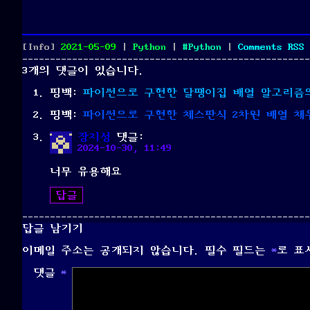
Posted
Categories
Tags
[Info]
2021-05-09
|
Python
|
Python
|
Comments
RSS
on
3개의 댓글이 있습니다.
핑백:
파이썬으로 구현한 달팽이집 배열 알고리즘의 예
핑백:
파이썬으로 구현한 체스판식 2차원 배열 채우기 
장지성
댓글:
2024-10-30, 11:49
너무 유용해요
답글
답글 남기기
이메일 주소는 공개되지 않습니다.
필수 필드는
*
로 표
댓글
*