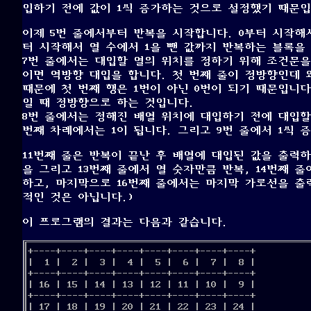
입하기 전에 값이 1씩 증가하는 것으로 설정했기 때문입
이제 5번 줄에서부터 반복을 시작합니다. 0부터 시작해서
터 시작해서 열 수에서 1을 뺀 값까지 반복하는 블록을
7번 줄에서는 대입할 열의 위치를 정하기 위해 조건문을
이면 역방향 대입을 합니다. 첫 번째 줄이 정방향인데 
때문에 첫 번째 행은 1번이 아닌 0번이 되기 때문입니다. 
일 때 정방향으로 하는 것입니다.
8번 줄에서는 정해진 배열 위치에 대입하기 전에 대입할
번째 차례에서는 1이 됩니다. 그리고 9번 줄에서 1씩 
11번째 줄은 반복이 끝난 후 배열에 대입된 값을 출력하
을 그리고 13번째 줄에서 열 숫자만큼 반복, 14번째 
하고, 마지막으로 16번째 줄에서는 마지막 가로선을 출
적인 것은 아닙니다.)
이 프로그램의 결과는 다음과 같습니다.
+----+----+----+----+----+----+----+----+

|  1 |  2 |  3 |  4 |  5 |  6 |  7 |  8 |

+----+----+----+----+----+----+----+----+

| 16 | 15 | 14 | 13 | 12 | 11 | 10 |  9 |

+----+----+----+----+----+----+----+----+

| 17 | 18 | 19 | 20 | 21 | 22 | 23 | 24 |
