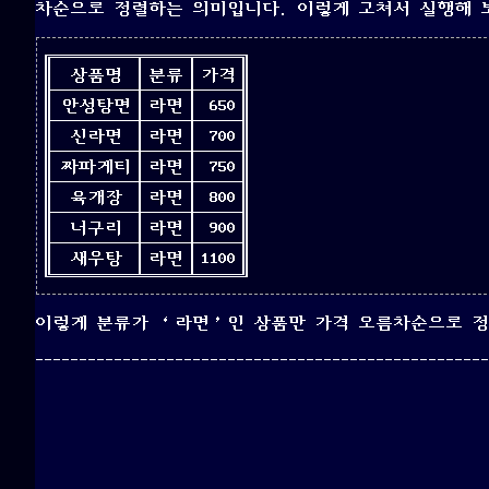
차순으로 정렬하는 의미입니다. 이렇게 고쳐서 실행해 
상품명
분류
가격
안성탕면
라면
650
신라면
라면
700
짜파게티
라면
750
육개장
라면
800
너구리
라면
900
새우탕
라면
1100
이렇게 분류가 ‘라면’인 상품만 가격 오름차순으로 정