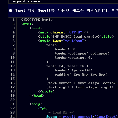
expand source
※ Mysql 대신 Mysqli를 사용한 새로운 방식입니다.
1
<!DOCTYPE html>
2
<
html
>
3
<
head
>
4
<
meta
charset
=
"UTF-8"
/>
5
<
title
>PHP MySQL load sample</
title
>
6
<
style
type
=
"text/css"
>
7
table {
8
border: 0;
9
border-collapse: collapse;
10
border-spacing: 0;
11
}
12
table td, table th {
13
border: 1px solid;
14
padding: 2px 5px 2px 5px;
15
}
16
.text-center { text-align: center;
17
.text-right { text-align: right; }
18
</
style
>
19
</
head
>
20
21
<
body
>
22
<?
php
23
/* Load DB */
24
$conn
= 
mysqli_connect
(
'localhost'