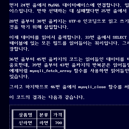
먼저 24번 줄에서 MySQL 데이터베이스에 연결합니다. 
이스입니다. 만약 선택하는 데 실패했다면 25번 줄에서 
28번 줄부터 30번 줄까지는 UTF-8 인코딩으로 읽고
것을 막기 위해 삽입합니다.
이제 데이터를 읽어서 출력합니다. 33번 줄에서
SELECT 
테이블에 있는 모든 필드를 읽어들이는 쿼리입니다. 그리고
장합니다.
36번 줄부터 45번 줄까지의 코드는 읽어들인 데이터를
중요한데, 39번 줄부터 43번 줄까지의 반복문은 읽어
예제처럼 mysqli_fetch_array 함수를 사용하면 
있습니다.
그리고 마지막으로 46번 줄에서 mysqli_close 함수를
이 코드의 결과는 다음과 같습니다.
상품명
분류
가격
신라면
라면
700