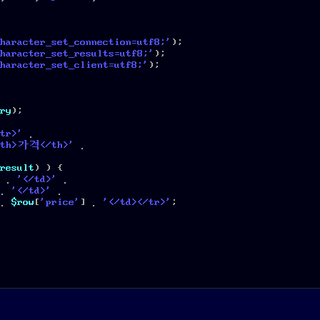
haracter_set_connection=utf8;'
);
haracter_set_results=utf8;'
);
haracter_set_client=utf8;'
);
ry
);
tr>'
.
th>가격</th>'
.
result
) ) {
 . 
'</td>'
.
. 
'</td>'
.
. 
$row
[
'price'
] . 
'</td></tr>'
;