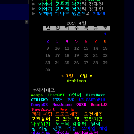
이야기 굵은체 복각
의
강규원
이야기 굵은체 복각
의
강규원
도깨비 디나루 웹폰트
의
PJW48
?
2017 4월
일
월
화
수
목
금
토
1
2
3
4
5
6
7
8
9
10
11
12
13
14
15
16
17
18
19
20
21
22
23
24
25
26
27
28
29
30
« 3월
6월 »
Archives
#해시태그
aespa
ChatGPT
C언어
FizzBuzz
GFRIEND
ITZY
IVE
LE SSERAFIM
MongoDB
NewJeans
QWER
ReactJS
TypeScript
Vue.js
객체 지향 프로그래밍
고전게임
고전유머
글 없는 책
꿀딴지곰
나무위키
노트북 컴퓨터
달력
딥 러닝
렌주
리뷰
모바일 게임
바운스볼
박원순
불닭볶음면