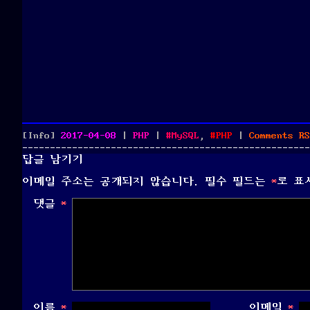
Posted
Categories
Tags
[Info]
2017-04-08
|
PHP
|
MySQL
,
PHP
|
Comments
RS
on
답글 남기기
이메일 주소는 공개되지 않습니다.
필수 필드는
*
로 표
댓글
*
이름
*
이메일
*