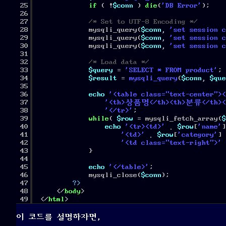
25
if
( !
$conn
) 
die
(
'DB Error'
);
26
27
/* Set to UTF-8 Encoding */
28
mysqli_query(
$conn
, 
'set session c
29
mysqli_query(
$conn
, 
'set session c
30
mysqli_query(
$conn
, 
'set session c
31
32
/* Load data */
33
$query
= 
'SELECT * FROM product'
;
34
$result
= 
mysqli_query
(
$conn
, 
$que
35
36
echo
'<table class="text-center"><
37
'<th>상품명</th><th>분류</th><
38
'</tr>'
;
39
while
( 
$row
= mysqli_fetch_array(
$
40
echo
'<tr><td>'
. 
$row
[
'name'
]
41
'<td>'
. 
$row
[
'category'
] 
42
'<td class="text-right">'
43
}
44
45
echo
'</table>'
;
46
mysqli_close(
$conn
);
47
?>
48
</
body
>
49
</
html
>
이 코드를 설명하자면,