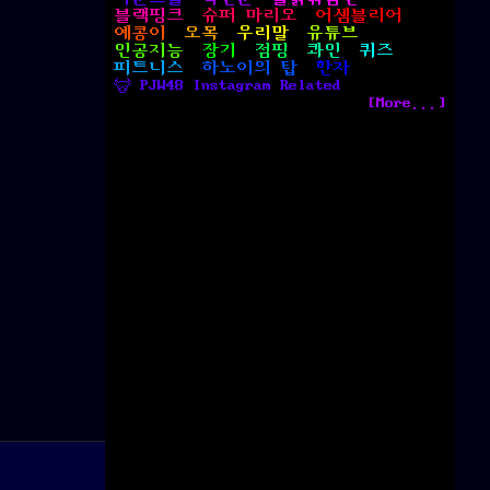
블랙핑크
슈퍼 마리오
어셈블리어
예콩이
오목
우리말
유튜브
인공지능
장기
점핑
콰인
퀴즈
피트니스
하노이의 탑
한자
 PJW48 Instagram Related
[More...]