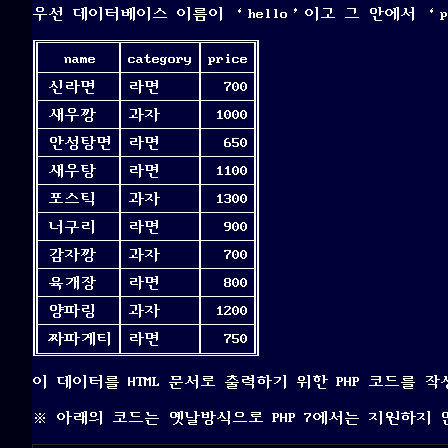
우선 데이터베이스 이름이 ‘hello’이고 그 안에서 ‘
name
category
price
신라면
라면
700
새우깡
과자
1000
안성탕면
라면
650
새우탕
라면
1100
포스틱
과자
1300
너구리
라면
900
감자깡
과자
700
육개장
라면
800
양파링
과자
1200
짜파게티
라면
750
이 데이터를 HTML 문서로 출력하기 위한 PHP 코드를 
※ 아래의 코드는 옛날방식으로 PHP 7에서는 지원하지 