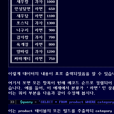
새우깡
과자
1000
안성탕면
라면
650
새우탕
라면
1100
포스틱
과자
1300
너구리
라면
900
감자깡
과자
700
육개장
라면
800
양파링
과자
1200
짜파게티
라면
750
이렇게 데이터의 내용이 표로 출력되었음을 알 수 있습
여기서 보면 모든 항목이 원래 레코드 순으로 정렬되어
습니다. 예를 들어, 이 예제에서 분류가 ‘라면’인 상
이는 쿼리 부분을 다음과 같이 수정해 봅시다.
33
$query
= 
'SELECT * FROM product WHERE catego
이는 product 테이블의 모든 필드를 추출하되 catego