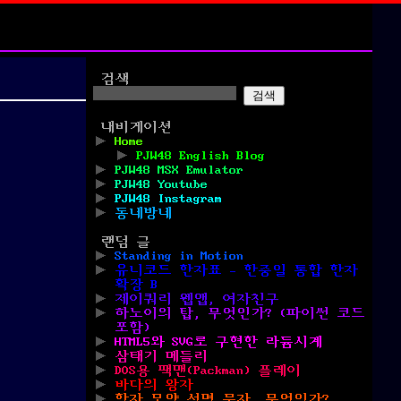
검색
검색
내비게이션
Home
PJW48 English Blog
PJW48 MSX Emulator
PJW48 Youtube
PJW48 Instagram
동네방네
랜덤 글
Standing in Motion
유니코드 한자표 – 한중일 통합 한자
확장 B
제이쿼리 웹앱, 여자친구
하노이의 탑, 무엇인가? (파이썬 코드
포함)
HTML5와 SVG로 구현한 라듐시계
삼태기 메들리
DOS용 팩맨(Packman) 플레이
바다의 왕자
한자 모양 설명 문자, 무엇인가?