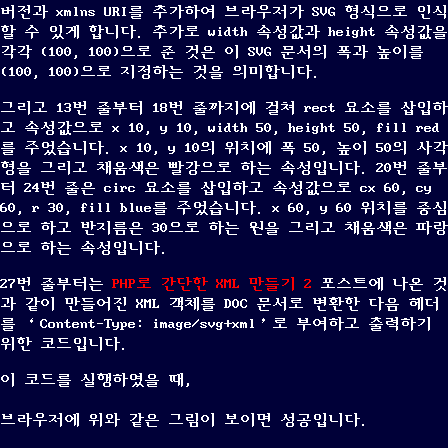
버전과 xmlns URI를 추가하여 브라우저가 SVG 형식으로 인식
할 수 있게 합니다. 추가로 width 속성값과 height 속성값을
각각 (100, 100)으로 준 것은 이 SVG 문서의 폭과 높이를
(100, 100)으로 지정하는 것을 의미합니다.
그리고 13번 줄부터 18번 줄까지에 걸쳐 rect 요소를 삽입하
고 속성값으로 x 10, y 10, width 50, height 50, fill red
를 주었습니다. x 10, y 10의 위치에 폭 50, 높이 50의 사각
형을 그리고 채움색은 빨강으로 하는 속성입니다. 20번 줄부
터 24번 줄은 circ 요소를 삽입하고 속성값으로 cx 60, cy
60, r 30, fill blue를 주었습니다. x 60, y 60 위치를 중심
으로 하고 반지름은 30으로 하는 원을 그리고 채움색은 파랑
으로 하는 속성입니다.
27번 줄부터는
PHP로 간단한 XML 만들기 2
포스트에 나온 것
과 같이 만들어진 XML 객체를 DOC 문서로 변환한 다음 헤더
를 ‘Content-Type: image/svg+xml’로 부여하고 출력하기
위한 코드입니다.
이 코드를 실행하였을 때,
브라우저에 위와 같은 그림이 보이면 성공입니다.