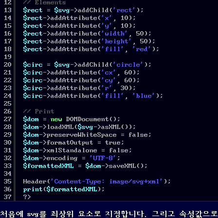
12
// Elements
13
$rect
= 
$svg
->addChild(
'rect'
);
14
$rect
->addAttribute(
'x'
, 10);
15
$rect
->addAttribute(
'y'
, 10);
16
$rect
->addAttribute(
'width'
, 50);
17
$rect
->addAttribute(
'height'
, 50);
18
$rect
->addAttribute(
'fill'
, 
'red'
);
19
20
$circ
= 
$svg
->addChild(
'circle'
);
21
$circ
->addAttribute(
'cx'
, 60);
22
$circ
->addAttribute(
'cy'
, 60);
23
$circ
->addAttribute(
'r'
, 30);
24
$circ
->addAttribute(
'fill'
, 
'blue'
);
25
26
// Print
27
$dom
= 
new
DOMDocument();
28
$dom
->loadXML(
$svg
->asXML());
29
$dom
->preserveWhiteSpace = false;
30
$dom
->formatOutput = true;
31
$dom
->xmlStandalone = false;
32
$dom
->encoding = 
'UTF-8'
;
33
$formattedXML
= 
$dom
->saveXML();
34
35
Header(
'Content-Type: image/svg+xml'
);
36
print
(
$formattedXML
);
37
?>
처음에 svg를 최상위 요소로 지정합니다. 그리고 속성값으로