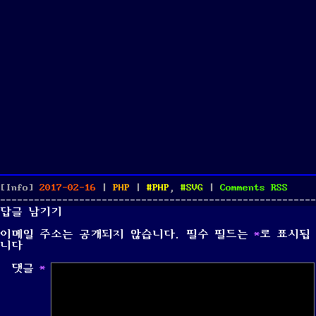
Posted
Categories
Tags
[Info]
2017-02-16
|
PHP
|
PHP
,
SVG
|
Comments
RSS
on
답글 남기기
이메일 주소는 공개되지 않습니다.
필수 필드는
*
로 표시됩
니다
댓글
*