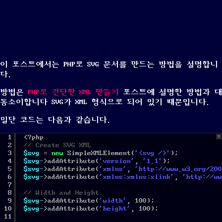
이 포스트에서는 PHP로
SVG
문서를 만드는 방법을 설명합니
다.
방법은
PHP로 간단한 XML 만들기
포스트에 설명한 방법과 대
동소이합니다 SVG가 XML 형식으로 되어 있기 때문입니다.
일단 코드는 다음과 같습니다.
1
<?php
?
2
// Create SVG XML
3
$svg
= 
new
SimpleXMLElement(
'<svg />'
);
4
$svg
->addAttribute(
'version'
, 
'1.1'
);
5
$svg
->addAttribute(
'xmlns'
, 
'
http://www.w3.org/200
6
$svg
->addAttribute(
'xmlns:xmlns:xlink'
, 
'
http://ww
7
8
// Width and Height
9
$svg
->addAttribute(
'width'
, 100);
10
$svg
->addAttribute(
'height'
, 100);
11