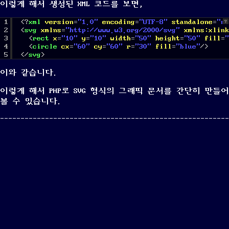
이렇게 해서 생성된 XML 코드를 보면,
1
<?
xml
version
=
"1.0"
encoding
=
"UTF-8"
standalone
=
"no
?
2
<
svg
xmlns
=
"
http://www.w3.org/2000/svg
"
xmlns:xlink
3
<
rect
x
=
"10"
y
=
"10"
width
=
"50"
height
=
"50"
fill
=
"
4
<
circle
cx
=
"60"
cy
=
"60"
r
=
"30"
fill
=
"blue"
/>
5
</
svg
>
이와 같습니다.
이렇게 해서 PHP로 SVG 형식의 그래픽 문서를 간단히 만들어
볼 수 있습니다.