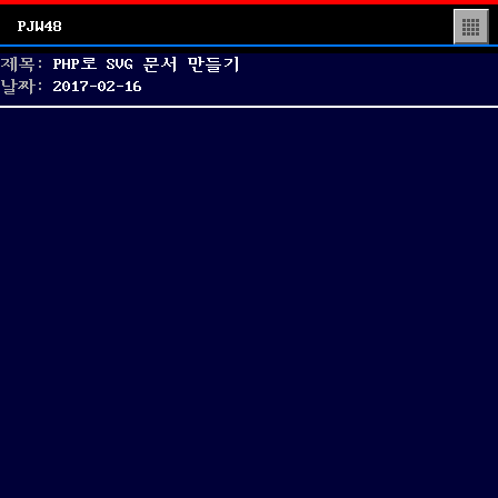
PJW48
▒
제목:
PHP로 SVG 문서 만들기
Posted
날짜:
2017-02-16
on