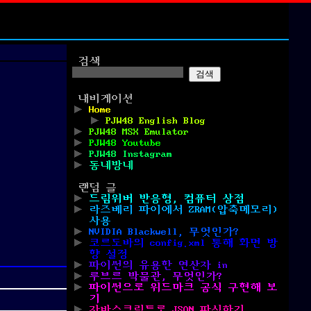
검색
검색
내비게이션
Home
PJW48 English Blog
PJW48 MSX Emulator
PJW48 Youtube
PJW48 Instagram
동네방네
랜덤 글
드림위버 반응형, 컴퓨터 상점
라즈베리 파이에서 ZRAM(압축메모리)
사용
NVIDIA Blackwell, 무엇인가?
코르도바의 config.xml 통해 화면 방
향 설정
파이썬의 유용한 연산자 in
루브르 박물관, 무엇인가?
파이썬으로 위드마크 공식 구현해 보
기
자바스크립트로 JSON 파싱하기