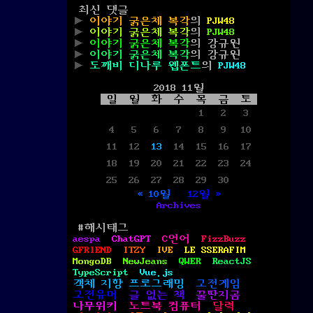
최신 댓글
이야기 굵은체 복각
의
PJW48
이야기 굵은체 복각
의
PJW48
이야기 굵은체 복각
의
강규원
이야기 굵은체 복각
의
강규원
도깨비 디나루 웹폰트
의
PJW48
2018 11월
일
월
화
수
목
금
토
1
2
3
4
5
6
7
8
9
10
11
12
13
14
15
16
17
18
19
20
21
22
23
24
25
26
27
28
29
30
« 10월
12월 »
Archives
#해시태그
aespa
ChatGPT
C언어
FizzBuzz
GFRIEND
ITZY
IVE
LE SSERAFIM
MongoDB
NewJeans
QWER
ReactJS
TypeScript
Vue.js
객체 지향 프로그래밍
고전게임
고전유머
글 없는 책
꿀딴지곰
나무위키
노트북 컴퓨터
달력