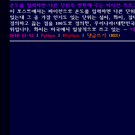
온도를 입력하면 다른 단위로 변환해 주는 파이썬 프로
이 포스트에서는 파이썬으로 온도를 입력하면 다른 단위
있는데 그 중 가장 인지도 있는 단위는 섭씨, 화씨, 절대
정의하고 끓는 점을 100도로 정의한, 우리나라(대한민
“
위입니다. 화씨는 미국에서 일상적으로 쓰고 있는 …
더
Posted
Categories
Tags
on
2018-11-13
|
Python
|
Python
|
댓글쓰기
(
RSS
)
on
온
도
를
입
력
하
면
다
른
단
위
로
변
환
해
주