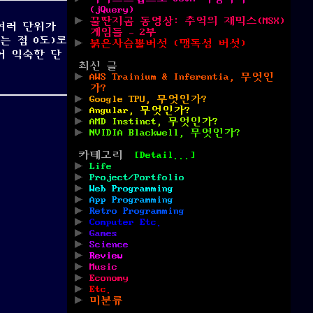
(jQuery)
꿀딴지곰 동영상: 추억의 재믹스(MSX)
여러 단위가
게임들 – 2부
는 점 0도)로
붉은사슴뿔버섯 (맹독성 버섯)
어 익숙한 단
최신 글
”
AWS Trainium & Inferentia, 무엇인
가?
Google TPU, 무엇인가?
Angular, 무엇인가?
AMD Instinct, 무엇인가?
NVIDIA Blackwell, 무엇인가?
카테고리
[Detail...]
Life
Project/Portfolio
Web Programming
App Programming
Retro Programming
Computer Etc.
Games
Science
Review
Music
Economy
Etc.
미분류