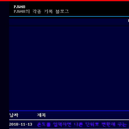
PJW48
PJW48의 각종 기록 블로그
날짜
제목
2018-11-13
온도를 입력하면 다른 단위로 변환해 주는